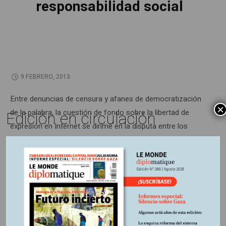
responsabilidad social
9 FEBRERO, 2013
Entre denuncias de censura y afanes de democratización
×
Edición en circulación
de la palabra, la cuestión de fondo sobre la libertad de
expresión en Internet se dirime en la disputa entre los
gigantes comunicacionales y los adalides del derecho
soberano de los Estados a administrar las comunicaciones
que circulan en sus territorios.
Información adicional