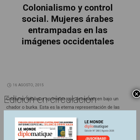
Colonialismo y control
social. Mujeres árabes
entrampadas en las
imágenes occidentales
16 AGOSTO, 2015
×
Edición en circulación
Criaturas débiles y oprimidas que desaparecen bajo un
chador o burka. Esta es la eterna representación de las
mujeres árabes propuestas por los medios occidentales,
mezclando alegremente contextos y nacionalidades.
¿Estas mujeres estarían fuera de la historia? Y si no lo son,