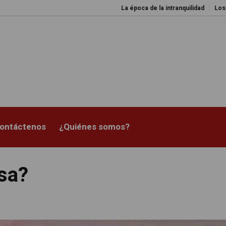
La época de la intranquilidad
Los amos del
ontáctenos
¿Quiénes somos?
usa?