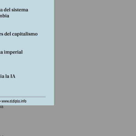
ado del
trado
mica
a en un
 el
erras
ia