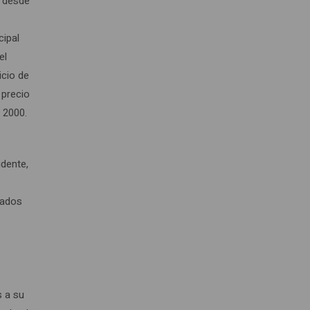
, desde
cipal
el
icio de
 precio
 2000.
idente,
tados
r
s a su