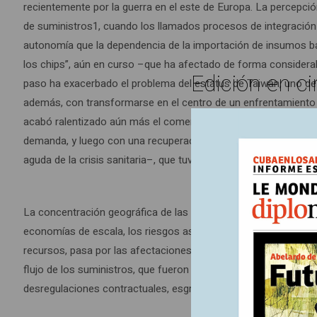
recientemente por la guerra en el este de Europa. La percepci
de suministros1, cuando los llamados procesos de integración 
autonomía que la dependencia de la importación de insumos bá
los chips”, aún en curso –que ha afectado de forma considerab
Edición en ci
paso ha exacerbado el problema del estatus de Taiwán, uno d
además, con transformarse en el centro de un enfrentamiento d
acabó ralentizado aún más el comercio global debido al desba
demanda, y luego con una recuperación abrupta –consecuencia d
aguda de la crisis sanitaria–, que tuvo como efecto la saturac
La concentración geográfica de las ofertas muestra hoy, que m
economías de escala, los riesgos asociados a la deslocalizaci
recursos, pasa por las afectaciones a los niveles y la calidad d
flujo de los suministros, que fueron aspectos dejados de lado e
desregulaciones contractuales, esgrimidos como los principios 