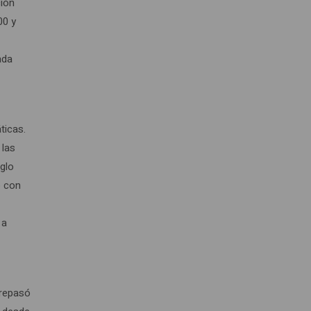
ción
00 y
ada
ticas.
 las
iglo
o con
 a
brepasó