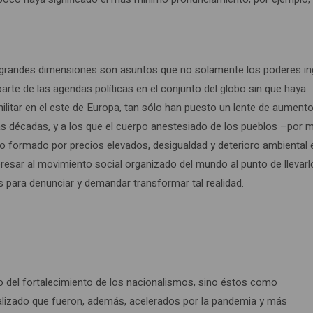
e grandes dimensiones son asuntos que no solamente los poderes in
e de las agendas políticas en el conjunto del globo sin que haya
militar en el este de Europa, tan sólo han puesto un lente de aument
as décadas, y a los que el cuerpo anestesiado de los pueblos –por m
udo formado por precios elevados, desigualdad y deterioro ambiental 
esar al movimiento social organizado del mundo al punto de llevarl
s para denunciar y demandar transformar tal realidad.
do del fortalecimiento de los nacionalismos, sino éstos como
lizado que fueron, además, acelerados por la pandemia y más