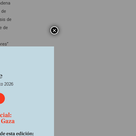
cadena
a de
sis de
e de
×
ores”
l de la
e
as
ones de
 en el
la paz.