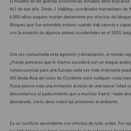
El modelo de las guerras económicas actuales debe buscarse e
661 de ese año. Denis J. Halliday, coordinador humanitario de 
6.000 niños iraquíes morían diariamente por efectos del bloqueo
Bloqueo que fue extendido incluso cuando Irak carecía e capacid
con la invasión de algunos países occidentales en el 2003, lu
Una vez consumada esta agresión y devastación, el mundo sig
¿Puede pensarse que lo mismo sucederá con un ataque análogo
consecuencias para una Europa cada vez más irrelevante pueden
XXI divida Asia del resto de Occidente será cualquier cosa menos
Rusia parece más una invitación al inicio de una nueva “edad o
descontamos el padecimiento que a muchos traerá –nada desea
abonársele, cierto alivio sobre las presiones al ambiente.
Es un conflicto ascendente con efectos de todo orden. Por eje