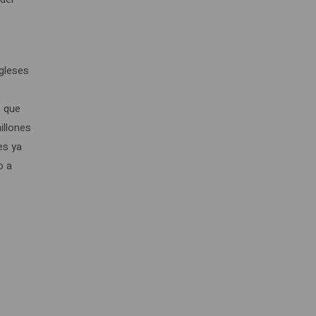
gleses
o que
illones
es ya
o a