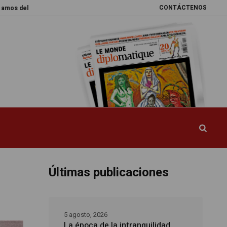
CONTÁCTENOS
 mundo
Promesas rotas
Caja de Pandora
La esquiva reforma del si
Últimas publicaciones
5 agosto, 2026
La época de la intranquilidad