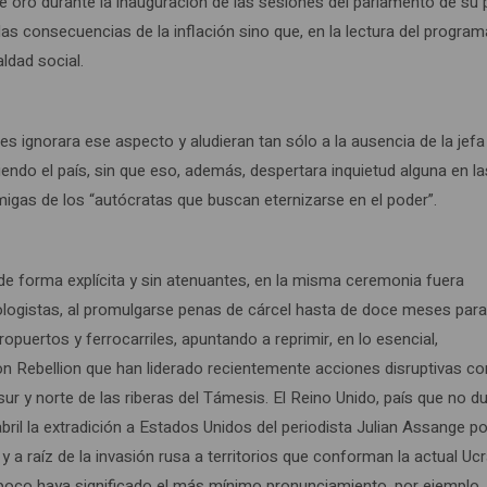
 de oro durante la inauguración de las sesiones del parlamento de su 
as consecuencias de la inflación sino que, en la lectura del program
ldad social.
ales ignorara ese aspecto y aludieran tan sólo a la ausencia de la jefa
iendo el país, sin que eso, además, despertara inquietud alguna en la
igas de los “autócratas que buscan eternizarse en el poder”.
de forma explícita y sin atenuantes, en la misma ceremonia fuera
cologistas, al promulgarse penas de cárcel hasta de doce meses par
puertos y ferrocarriles, apuntando a reprimir, en lo esencial,
ion Rebellion que han liderado recientemente acciones disruptivas 
sur y norte de las riberas del Támesis. El Reino Unido, país que no d
il la extradición a Estados Unidos del periodista Julian Assange po
 a raíz de la invasión rusa a territorios que conforman la actual Ucr
mpoco haya significado el más mínimo pronunciamiento, por ejemplo, 