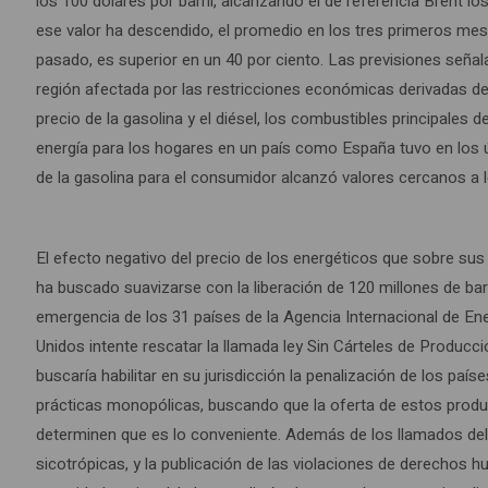
los 100 dólares por barril, alcanzando el de referencia Brent los
ese valor ha descendido, el promedio en los tres primeros mes
pasado, es superior en un 40 por ciento. Las previsiones señala
región afectada por las restricciones económicas derivadas de
precio de la gasolina y el diésel, los combustibles principales d
energía para los hogares en un país como España tuvo en los ú
de la gasolina para el consumidor alcanzó valores cercanos a 
El efecto negativo del precio de los energéticos que sobre su
ha buscado suavizarse con la liberación de 120 millones de bar
emergencia de los 31 países de la Agencia Internacional de Ener
Unidos intente rescatar la llamada ley Sin Cárteles de Producci
buscaría habilitar en su jurisdicción la penalización de los pa
prácticas monopólicas, buscando que la oferta de estos prod
determinen que es lo conveniente. Además de los llamados delit
sicotrópicas, y la publicación de las violaciones de derecho