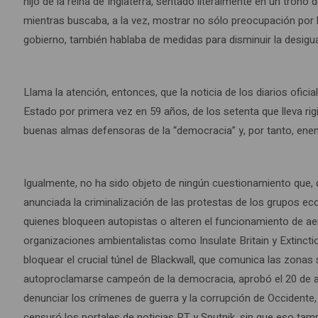
hijo de la reina de Inglaterra, sentado literalmente en un trono
mientras buscaba, a la vez, mostrar no sólo preocupación por l
gobierno, también hablaba de medidas para disminuir la desigua
Llama la atención, entonces, que la noticia de los diarios ofici
Estado por primera vez en 59 años, de los setenta que lleva rig
buenas almas defensoras de la “democracia” y, por tanto, enem
Igualmente, no ha sido objeto de ningún cuestionamiento que, 
anunciada la criminalización de las protestas de los grupos e
quienes bloqueen autopistas o alteren el funcionamiento de aero
organizaciones ambientalistas como Insulate Britain y Extinct
bloquear el crucial túnel de Blackwall, que comunica las zonas 
autoproclamarse campeón de la democracia, aprobó el 20 de abr
denunciar los crímenes de guerra y la corrupción de Occidente, y
censuró los portales de noticias RT y Sputnik, sin que eso ta