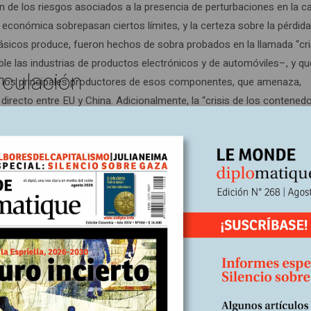
ón de los riesgos asociados a la presencia de perturbaciones en la 
económica sobrepasan ciertos límites, y la certeza sobre la pérdid
sicos produce, fueron hechos de sobra probados en la llamada “cri
le las industrias de productos electrónicos y de automóviles–, y qu
rculación
e los principales productores de esos componentes, que amenaza,
irecto entre EU y China. Adicionalmente, la “crisis de los contened
lance creado por la pandemia, inicialmente con una caída descomuna
e la liberación de la represión del consumo sufrida durante la fas
ión de los puertos y la capacidad de los barcos mercantes.
ás allá de las ventajas de los costos de producción reducidos por l
ón de los procesos productivos y a la dependencia de las importaci
el empleo locales, la precarización de los salarios y las inseguridades
n la etapa eufórica de la promulgación del libre comercio y las
imprescindibles que nos iban a conducir al reino de la abundancia y 