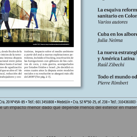
fensiva rusa de parte de EU y sus aliados de la Organización del Trat
ues han declarado una guerra económica en toda regla. Que ha encon
ones de la Alianza, un fuerte limitante a su objetivo de destrozar la
a tenido que ser relativizado.
to es de origen ruso y países como Hungría (64%), Grecia (96%), y
entajes superiores al promedio, condicionando la embestida econó
en una muestra clara de las debilidades de esta modalidad de guerr
empieza a exhibir que debe dar pasos hacia atrás en un mundo donde
mera guerra económica mundial está jugándose, y como las dos gu
io europeo. Continente que, como señalan algunos analistas, está
de un impacto menor dado que depende menos del exterior en mater