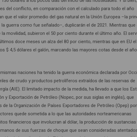
 130 dólares a los pocos días del inicio de las hostilidades. Y si bien
es del conflicto, en comparación con el calculado para todo el año
n que el valor promedio del gas natural en la Unión Europea –la prin
 la guerra como fue señalado–, duplicarán el de 2021. Mientras que 
e la movilidad, subieron el 50 por ciento durante el último año. El serv
ltimos doce meses un alza del 80 por ciento, mientras que en EU el
los $ 4,5 dólares el galón, marcando las mayores cotas desde el año
s mismas naciones ha tenido la guerra económica declarada por Occ
riles de crudo y productos petrolíferos extraídos de las reservas de
gía (AIE). El limitado impacto de la medida, ha llevado a que los Es
ón y Exportación de Petróleo (Nopec, por sus siglas en inglés), que
íses de la Organización de Países Exportadores de Petróleo (Opep) po
uctores quede sometida a lo que las autoridades norteamericanas
os financieros que involucran al dólar, la producción de sustancias
s humanos de sus fuerzas de choque que sean consideradas atentado