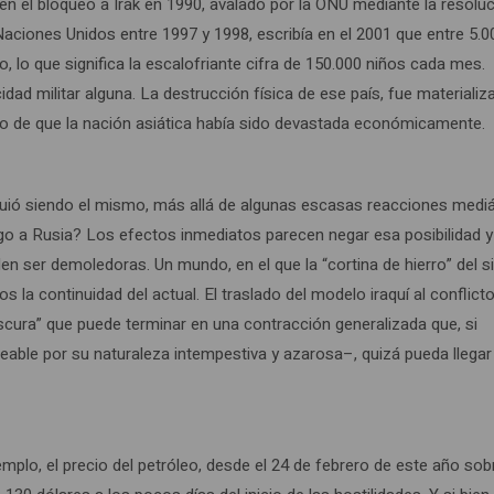
n el bloqueo a Irak en 1990, avalado por la ONU mediante la resolu
Naciones Unidos entre 1997 y 1998, escribía en el 2001 que entre 5.0
, lo que significa la escalofriante cifra de 150.000 niños cada mes.
ad militar alguna. La destrucción física de ese país, fue materializ
ego de que la nación asiática había sido devastada económicamente.
uió siendo el mismo, más allá de algunas escasas reacciones mediá
 a Rusia? Los efectos inmediatos parecen negar esa posibilidad y
 ser demoledoras. Un mundo, en el que la “cortina de hierro” del s
 la continuidad del actual. El traslado del modelo iraquí al conflict
scura” que puede terminar en una contracción generalizada que, si
ble por su naturaleza intempestiva y azarosa–, quizá pueda llegar
mplo, el precio del petróleo, desde el 24 de febrero de este año so