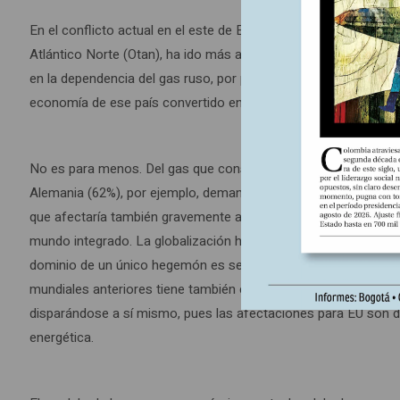
En el conflicto actual en el este de Europa, la respuesta a la o
Atlántico Norte (Otan), ha ido más allá de armar a Ucrania, p
en la dependencia del gas ruso, por parte de algunas de las naci
economía de ese país convertido en enemigo, pues el bloqueo h
No es para menos. Del gas que consume Europa, el 40 por cien
Alemania (62%), por ejemplo, demandan de ese proveedor porc
que afectaría también gravemente a algunos de los atacantes, 
mundo integrado. La globalización ha mostrado sus límites y 
dominio de un único hegemón es seriamente desafiado. La pri
mundiales anteriores tiene también como escenario el territor
disparándose a sí mismo, pues las afectaciones para EU son 
energética.