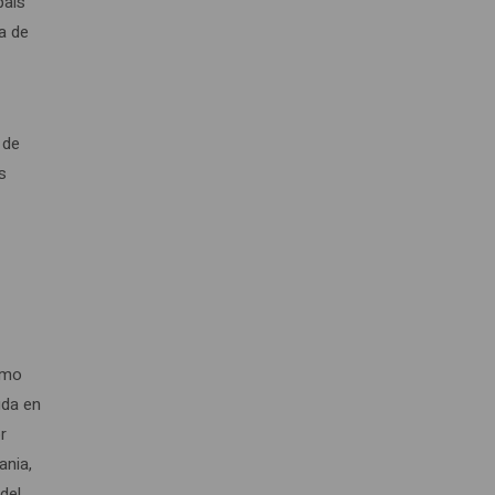
país
a de
 de
s
a
como
uda en
r
ania,
del