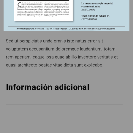
commodi consequatur? Quis autem vel eum iure
reprehenderit qui in ea voluptate velit esse quam nihil
molestiae consequatur, vel illum qui dolorem eum fugiat
quo voluptas nulla pariatur?
Sed ut perspiciatis unde omnis iste natus error sit
voluptatem accusantium doloremque laudantium, totam
rem aperiam, eaque ipsa quae ab illo inventore veritatis et
quasi architecto beatae vitae dicta sunt explicabo.
Información adicional