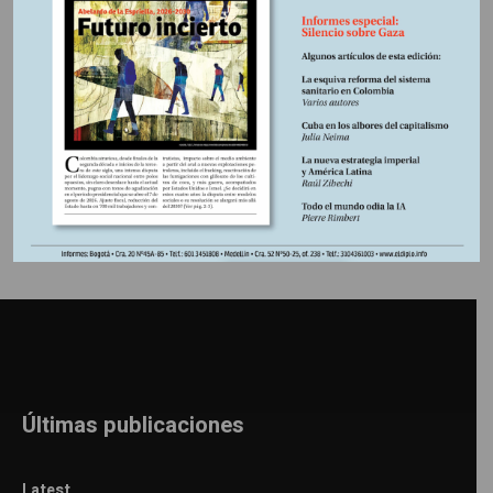
al exilio, la comunidad internacional ha hecho oídos sordos
a un estado de emergencia calamitoso.
Información adicional
Últimas publicaciones
Latest