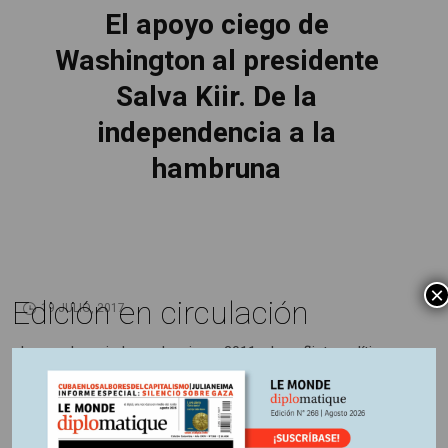
El apoyo ciego de
Washington al presidente
Salva Kiir. De la
independencia a la
hambruna
×
Edición en circulación
19 JULIO, 2017
Luego de su independencia en 2011, el conflicto político
que estalló en diciembre de 2013 profundiza la crisis social
en Sudán del Sur. Mientras que la violencia, la crisis
alimentaria y su déficit sanitario empujan a sus habitantes