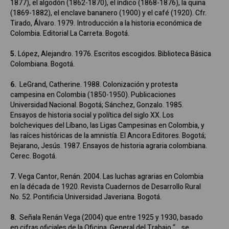
1877), el algodón (1862-1870), el índico (1868-1876), la quina
(1869-1882), el enclave bananero (1900) y el café (1920). Cfr.
Tirado, Álvaro. 1979. Introducción a la historia económica de
Colombia. Editorial La Carreta. Bogotá.
5.
López, Alejandro. 1976. Escritos escogidos. Biblioteca Básica
Colombiana. Bogotá.
6.
LeGrand, Catherine. 1988. Colonización y protesta
campesina en Colombia (1850-1950). Publicaciones
Universidad Nacional. Bogotá; Sánchez, Gonzalo. 1985.
Ensayos de historia social y política del siglo XX. Los
bolcheviques del Líbano, las Ligas Campesinas en Colombia, y
las raíces históricas de la amnistía. El Ancora Editores. Bogotá;
Bejarano, Jesús. 1987. Ensayos de historia agraria colombiana.
Cerec. Bogotá.
7.
Vega Cantor, Renán. 2004. Las luchas agrarias en Colombia
en la década de 1920. Revista Cuadernos de Desarrollo Rural
No. 52. Pontificia Universidad Javeriana. Bogotá.
8.
Señala Renán Vega (2004) que entre 1925 y 1930, basado
en cifras oficiales de la Oficina. General del Trabajo “… se