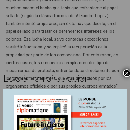
muchos casos el hacha que tenía que enfrentarse al papel
sellado (según la clásica fórmula de Alejandro López)
también intentó ampararse, sin éxito hay que decirlo, en el
papel sellado para tratar de defender los intereses de los
colonos. Esa lucha legal, salvo contadas excepciones,
resultó infructuosa y no implicó la recuperación de la
propiedad por parte de los campesinos. Por esta razón, en
ciertos casos, los campesinos emplearon otro tipo de
mecanismos de protesta, enfrentándose directamente con
×
Edición en circulación
los grandes terratenientes, que eran defendidos por los
organismos oficiales o por sus propios cuerpos armados”.
Muy temprano, las instituciones buscaron domesticar las
luchas campesinas y conceder titulación a las tierras
baldías ocupadas, pero con efectos no esperados. Por
ejemplo, en 1926 la Corte Suprema de Justicia emitió una