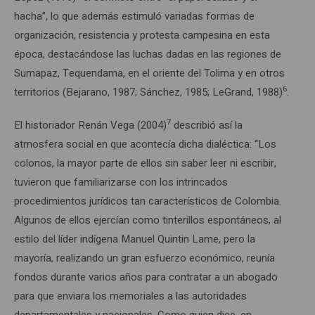
hacha”, lo que además estimuló variadas formas de
organización, resistencia y protesta campesina en esta
época, destacándose las luchas dadas en las regiones de
Sumapaz, Tequendama, en el oriente del Tolima y en otros
6
territorios (Bejarano, 1987; Sánchez, 1985; LeGrand, 1988)
.
7
El historiador Renán Vega (2004)
describió así la
atmosfera social en que acontecía dicha dialéctica: “Los
colonos, la mayor parte de ellos sin saber leer ni escribir,
tuvieron que familiarizarse con los intrincados
procedimientos jurídicos tan característicos de Colombia.
Algunos de ellos ejercían como tinterillos espontáneos, al
estilo del líder indígena Manuel Quintin Lame, pero la
mayoría, realizando un gran esfuerzo económico, reunía
fondos durante varios años para contratar a un abogado
para que enviara los memoriales a las autoridades
departamentales y nacionales. Como quien dice, en