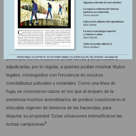
sentencia en la que imponía la llamada “prueba diabólica”,
según la cual se dispuso que en todo litigio de un predio
baldío, el ocupante debería demostrar la legalidad de su
posesión, mediante la exhibición del título original de
traspaso de baldío nacional a propiedad privada (Vega,
2004). Dado que la mayoría de campesinos/as colonos
ocupantes de baldíos no tenían ese documento, se les
declaraba como invasores de las tierras y se procedía a
adjudicarlas, por lo regular, a quienes podían mostrar títulos
legales, conseguidos con frecuencia en oscuros
conciliábulos judiciales y notariales. Como una línea de
fuga, se conocieron casos en los que al amparo de la
sentencia muchos arrendatarios de predios cuestionaron el
intocable régimen de tenencia de las haciendas, para
disputar su propiedad. Estas situaciones intensificaron las
8
luchas campesinas
.