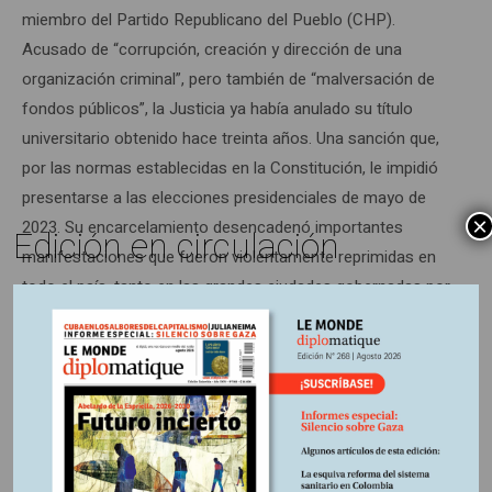
miembro del Partido Republicano del Pueblo (CHP).
Acusado de “corrupción, creación y dirección de una
organización criminal”, pero también de “malversación de
fondos públicos”, la Justicia ya había anulado su título
universitario obtenido hace treinta años. Una sanción que,
por las normas establecidas en la Constitución, le impidió
presentarse a las elecciones presidenciales de mayo de
×
2023. Su encarcelamiento desencadenó importantes
Edición en circulación
manifestaciones que fueron violentamente reprimidas en
todo el país, tanto en las grandes ciudades gobernadas por
el CHP como en los centros urbanos tradicionalmente
favorables al Partido de la Justicia y el Desarrollo (AKP), la
formación de Erdoğan.