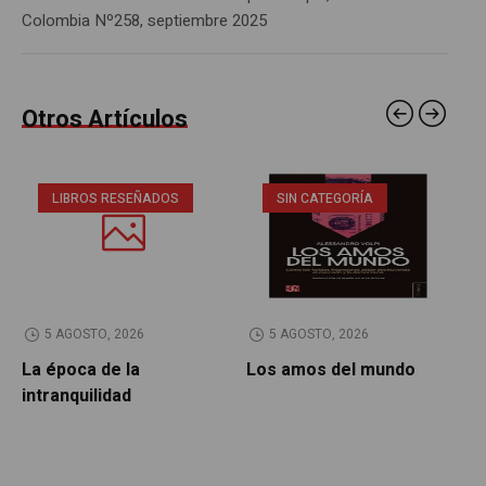
Colombia Nº258, septiembre 2025
Otros Artículos
LIBROS RESEÑADOS
SIN CATEGORÍA
5 AGOSTO, 2026
5 AGOSTO, 2026
La época de la
Los amos del mundo
P
intranquilidad