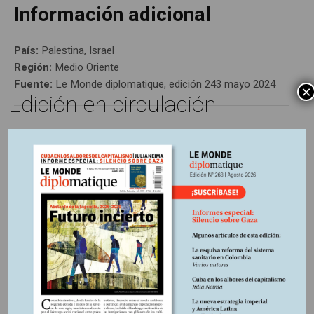
Información adicional
País:
Palestina, Israel
Región:
Medio Oriente
Fuente:
Le Monde diplomatique, edición 243 mayo 2024
×
Edición en circulación
Otros Artículos
LIBROS RESEÑADOS
SIN CATEGORÍA
5 AGOSTO, 2026
5 AGOSTO, 2026
La época de la
Los amos del mundo
P