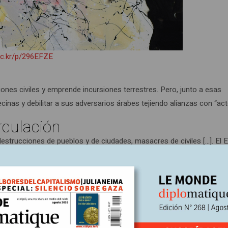
lic.kr/p/296EFZE
ones civiles y emprende incursiones terrestres. Pero, junto a esas
cinas y debilitar a sus adversarios árabes tejiendo alianzas con “ac
rculación
destrucciones de pueblos y de ciudades, masacres de civiles […]. El 
esultados en Galilea y en otros lados en 1948: ‘palestinear’ al sur de
s legítimas, incluso cuando parecen desproporcionadas, mientras qu
terroristas. Y un muerto árabe no tiene ni el mismo tamaño ni el m
plicidad casi unánime”. Esas líneas no fueron publicadas al día sigu
 israelí mató a más de 350 civiles libaneses en unos minutos y causó
7 de abril de 1978 (1). El filósofo denunciaba en ese artículo la operac