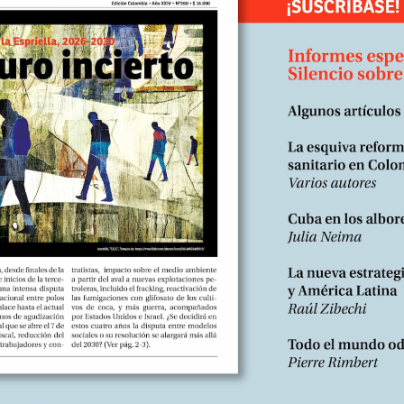
y cuatro años antes de la gran invasión de 1982, que produciría más d
un millón de libaneses y contribuiría al nacimiento de Hezbollah.