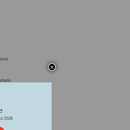
tores
×
Estado
l
e las
ismo
iente
 cerca
ión