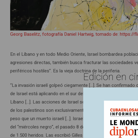
Georg Baselitz, fotografía Daniel Hartwig, tomado de: https://f
En el Líbano y en todo Medio Oriente, Israel bombardea poblaci
agresiones directas, también busca fracturar las sociedades ve
periféricos hostiles”. Es la vieja doctrina de la periferia.
Edición en ci
“La invasión israelí golpeó ciegamente […]. Se han confirmado 
de Israel está aplicando en el sur del Líbano el método que dio r
Líbano […]. Las acciones de Israel son consideradas reaccione
de los palestinos son exclusivamente tratadas como crímenes 
peso que un muerto israelí […]. Israel puede contar con una com
del “miércoles negro”, el pasado 8 de abril, cuando la aviación
de 1.500 heridos. Las escribió Gilles Deleuze en
Le Monde
, el 