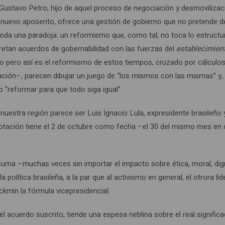
o. Gustavo Petro, hijo de aquel proceso de negociación y desmovilizac
su nuevo aposento, ofrece una gestión de gobierno que no pretende d
. Toda una paradoja: un reformismo que, como tal, no toca lo estructur
cretan acuerdos de gobernabilidad con las fuerzas del
establecimien
o pero así es el reformismo de estos tiempos, cruzado por cálculos
oblación–, parecen dibujar un juego de “los mismos con las mismas” y,
“reformar para que todo siga igual”.
 nuestra región parece ser Luis Ignacio Lula, expresidente brasileño 
votación tiene el 2 de octubre como fecha –el 30 del mismo mes en
suma –muchas veces sin importar el impacto sobre ética, moral, dig
olítica brasileña, a la par que al activismo en general, el otrora líd
ckmin la fórmula vicepresidencial.
 del acuerdo suscrito, tiende una espesa neblina sobre el real signific