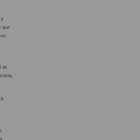
 y
s que
dos
l de
mista,
rá
e
as