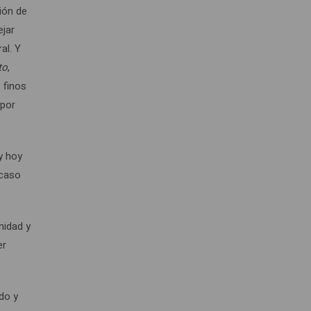
ión de
ejar
al. Y
to
,
 finos
 por
y hoy
 caso
nidad y
er
ado y