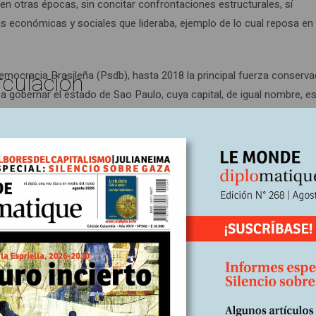
en otras épocas, sin concitar confrontaciones estructurales, sí
 económicas y sociales que lideraba, ejemplo de lo cual reposa en 
rculación
democracia Brasileña (Psdb), hasta 2018 la principal fuerza conserv
a gobernar el estado de Sao Paulo, cuya capital, de igual nombre, es
 el de los Trabajadores de Lula destelló por décadas una intensa lu
rse luego de la dictadura superada en 1985, y de la destitución de C
o proceso el Psdb fue factor clave para la imposición y el desarroll
o, quien venció a Lula en las elecciones presidenciales de 1994,
8 la disputa entre ambos partidos fue la nota predominante que copó
 y elección como presidente de Bolsonaro, liderazgo que logró rearti
 y su partido lideró el golpe contra Dilma Rousseff (2016), al tiemp
 que llevó y mantuvo en la cárcel a Lula a lo largo de 19 meses y tre