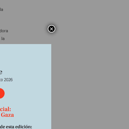
la
×
adora
 la
cha en
olor de
o en su
 la
cular a
o que
s