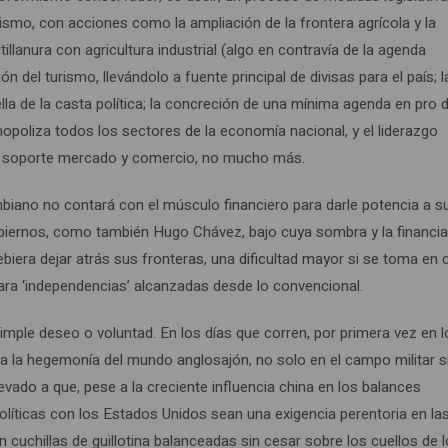
lismo, con acciones como la ampliación de la frontera agrícola y la
llanura con agricultura industrial (algo en contravía de la agenda
ión del turismo, llevándolo a fuente principal de divisas para el país; l
lla de la casta política; la concreción de una mínima agenda en pro d
nopoliza todos los sectores de la economía nacional, y el liderazgo
mo soporte mercado y comercio, no mucho más.
mbiano no contará con el músculo financiero para darle potencia a s
gobiernos, como también Hugo Chávez, bajo cuya sombra y la financi
ebiera dejar atrás sus fronteras, una dificultad mayor si se toma en
 para ‘independencias’ alcanzadas desde lo convencional.
mple deseo o voluntad. En los días que corren, por primera vez en l
a la hegemonía del mundo anglosajón, no solo en el campo militar s
vado a que, pese a la creciente influencia china en los balances
olíticas con los Estados Unidos sean una exigencia perentoria en la
cuchillas de guillotina balanceadas sin cesar sobre los cuellos de 