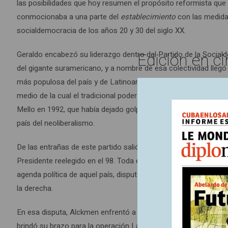
las posibilidades que hoy resumen el propósito reformista que 
conmocionaba a una parte del
establecimiento
con las medidas
socialdemocracia de los años 20 y 30 del siglo XX.
Edición en ci
Geraldo encabezó su liderazgo dentro del Partido de la Social
del gigante suramericano, y a nombre de esa colectividad llegó 
más populosa del país y de Latinoamérica. Entre este partido y
medio de la cual el tradicional poder brasileño logró reacomoda
Mello en 1992, que había dejado golpeada a la tradición, en cuy
país del neoliberalismo.
De las entrañas de este partido salió Fernando Henrique Cardos
Presidente reelegido en el 98. Toda esa década y hasta el 201
agenda política de aquel país, disputa solo rota por el ascenso
la derecha.
En esa disputa, Alckmen enfrentó a Lula en su reelección (2006)
brindó su brazo para la operación Lava Jata, el proceso judicial