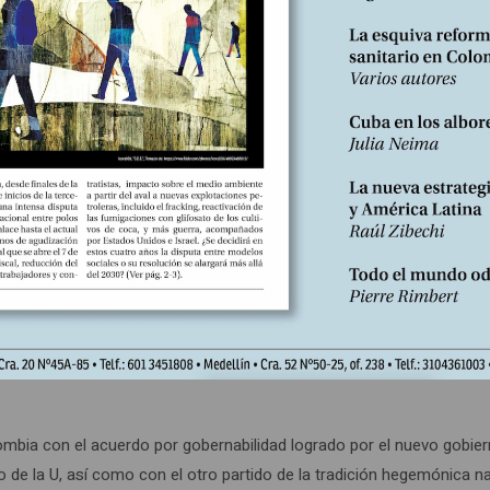
on cuya formación política (el Partido del Movimiento Democrático
do conspiró para bloquear el regreso de Lula a la Presidencia. Previ
l ahora
vice
del histórico dirigente del PT no sumó ni el 5 por ciento d
e en el Partido Socialista Brasileño, formación que dice ser de
alianza con su histórico contradictor le permitirá encauzar el debat
ia/neoliberalismo, que parece ser el campo pretendido por Bolsona
progresistas, alimentado por la lógica del “no hay alternativa”, que
o les quita filo a las propuestas de cambio sino que además abre c
rcido tradicionalmente como miembros, soportes y defensores irredu
ombia con el acuerdo por gobernabilidad logrado por el nuevo gobie
 de la U, así como con el otro partido de la tradición hegemónica na