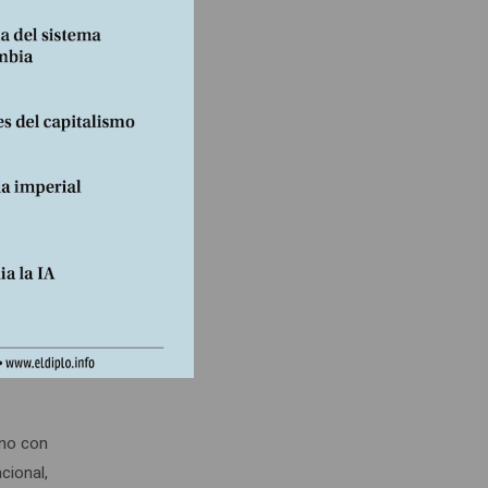
amente,
e los
e
ro. Se
ampo
cibles
rno con
cional,