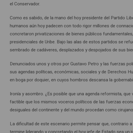
el Conservador.
Como es sabido, de la mano del hoy presidente del Partido Libe
humanos aún hoy padecen con todo rigor millones de connacio
concretaron privatizaciones de bienes públicos fundamentales, 
presidenciales de Uribe. Bajo las alas de estos partidos se ref
sembrado de cadáveres, desplazados y despojados de sus bien
Denunciados unos y otros por Gustavo Petro y las fuerzas polít
sus agendas políticas, económicas, sociales y de Derechos H
en boga por doquier, en cuyos hombros descansa la gobernabil
Ironía y asombro. ¿Es posible que una agenda reformista, que v
factible que los mismos voceros políticos de las fuerzas eco
desiguales del continente y del mundo procedan como cirujano
La dificultad de este escenario permite pensar que, contrario 
termine liderando y concretando el hoy jefe de Estado sea un 