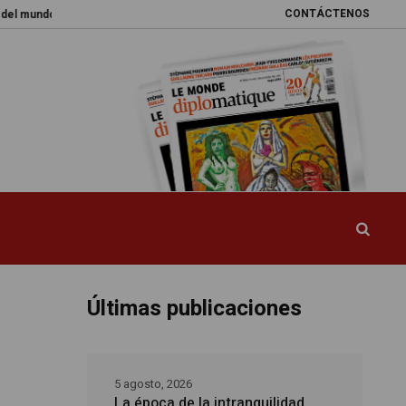
CONTÁCTENOS
o
Promesas rotas
Caja de Pandora
La esquiva reforma del sistema 
Últimas publicaciones
5 agosto, 2026
La época de la intranquilidad