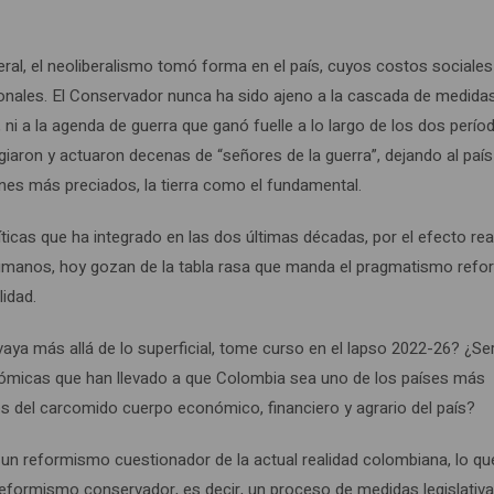
ral, el neoliberalismo tomó forma en el país, cuyos costos sociales
nales. El Conservador nunca ha sido ajeno a la cascada de medida
ni a la agenda de guerra que ganó fuelle a lo largo de los dos perío
ugiaron y actuaron decenas de “señores de la guerra”, dejando al país
es más preciados, la tierra como el fundamental.
icas que ha integrado en las dos últimas décadas, por el efecto rea
umanos, hoy gozan de la tabla rasa que manda el pragmatismo refor
idad.
aya más allá de lo superficial, tome curso en el lapso 2022-26? ¿Se
nómicas que han llevado a que Colombia sea uno de los países más
s del carcomido cuerpo económico, financiero y agrario del país?
a un reformismo cuestionador de la actual realidad colombiana, lo qu
reformismo conservador, es decir, un proceso de medidas legislativ