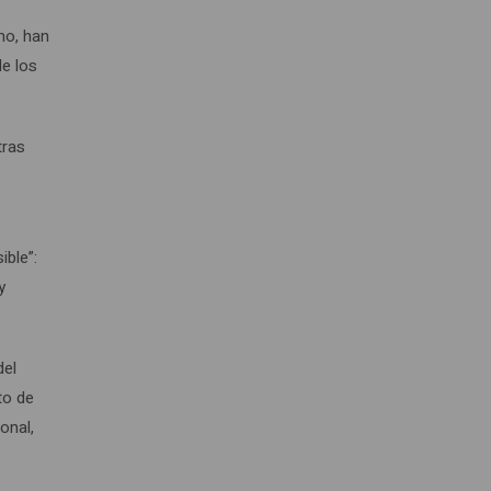
mo, han
de los
tras
ible”:
y
del
to de
onal,