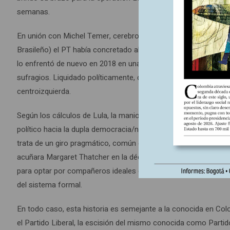
semanas.
En unión con Michel Temer, cerebro del golpe contra Dilma y c
Brasileño) el PT había concretado alianzas, el partido de Geral
lo enfrentó de nuevo en 2018 en unas elecciones en las que e
sufragios. Liquidado políticamente, dejó su nave para refugiars
centroizquierda.
Según los cálculos de Lula, la maniobra con la que concretó la 
político hacia la dupla democracia/neofascismo y no democrac
trata de un giro pragmático, común en los actuales movimientos 
acuñara Margaret Thatcher en la década de los 80, que no sol
para optar por compañeros ideales de viaje a quienes han eje
del sistema formal.
En todo caso, esta historia es semejante a la conocida en Col
el Partido Liberal, la escisión del mismo conocida como Partido