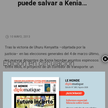
puede salvar a Kenia…
10 MAYO, 2013
Tras la victoria de Uhuru Kenyatta –objetada por la
justicia– en las elecciones generales del 4 de marzo último,
×
Edición en circulación
los nuevos dirigentes de Kenia heredan asuntos espinosos.
Entre ellos, el proyecto de un corredor de transporte: un
conjunto de oleoductos, de rutas y de ferrocarriles que
atraviesan el continente y desembocan en un puerto
keniano de aguas profundas situado en Lamu. El objetivo
es transformar la economía africana abriéndola hacia Asia.