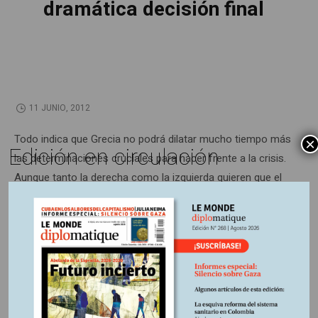
dramática decisión final
11 JUNIO, 2012
Todo indica que Grecia no podrá dilatar mucho tiempo más
×
Edición en circulación
las determinaciones cruciales para hacer frente a la crisis.
Aunque tanto la derecha como la izquierda quieren que el
país permanezca dentro de la unión monetaria europea, la
dinámica de la situación política lo empuja hacia la salida.
Información adicional