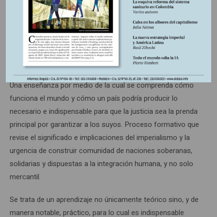
secundaria, incluyendo en el mismo, con acertado diseño
de simple a complejo, la enseñanza de matemáticas,
estadística, economía, lógica y filosofía, entre otras
materias, desdeñadas o minimizadas en los primeros
ciclos educativos en el rigor como deberían ser abordadas.
Una enseñanza por medio de la cual se comprenda cómo
funciona el mundo y cómo un país podría producir lo
necesario e indispensable para que la justicia sea la prenda
principal por garantizar a los suyos. Proceso formativo que
revise el significado e implicaciones del imperialismo y la
urgencia de construir comunidad de naciones soberanas,
solidarias y dispuestas a la integración humana, y no solo
mercantil.
Se trata de un aprendizaje no únicamente teórico sino, y de
manera notable, práctico, para lo cual es indispensable