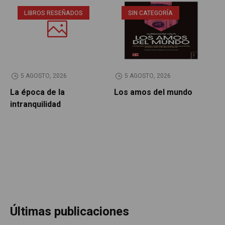
LIBROS RESEÑADOS
SIN CATEGORÍA
5 AGOSTO, 2026
5 AGOSTO, 2026
La época de la
Los amos del mundo
P
intranquilidad
Últimas publicaciones