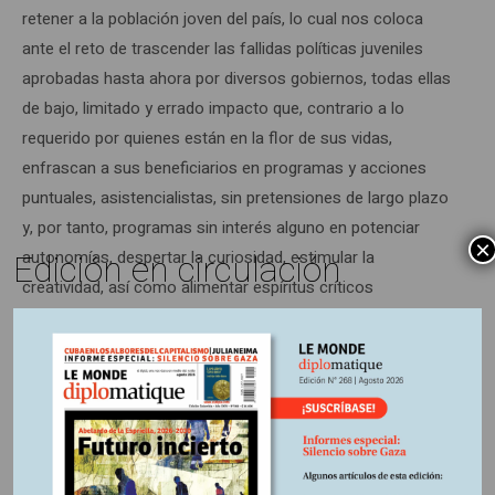
retener a la población joven del país, lo cual nos coloca
ante el reto de trascender las fallidas políticas juveniles
aprobadas hasta ahora por diversos gobiernos, todas ellas
de bajo, limitado y errado impacto que, contrario a lo
requerido por quienes están en la flor de sus vidas,
enfrascan a sus beneficiarios en programas y acciones
puntuales, asistencialistas, sin pretensiones de largo plazo
y, por tanto, programas sin interés alguno en potenciar
×
Edición en circulación
autonomías, despertar la curiosidad, estimular la
creatividad, así como alimentar espíritus críticos
dispuestos a profundizar en procesos educativos como
también asociativos y solidarios.
Comenzar a caminar por esa senda coloca a un gobierno
que pretende llevar a cabo giros indispensables para
romper la herencia recibida, ante el reto mayúsculo de
reformar el pensum que orienta la educación primaria y