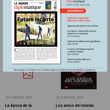
Información adicional
Otros Artículos
LIBROS RESEÑADOS
SIN CATEGORÍA
5 AGOSTO, 2026
5 AGOSTO, 2026
La época de la
Los amos del mundo
P