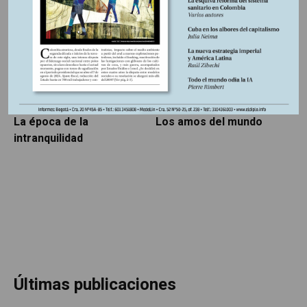
LIBROS RESEÑADOS
SIN CATEGORÍA
5 AGOSTO, 2026
5 AGOSTO, 2026
La época de la
Los amos del mundo
P
intranquilidad
Últimas publicaciones