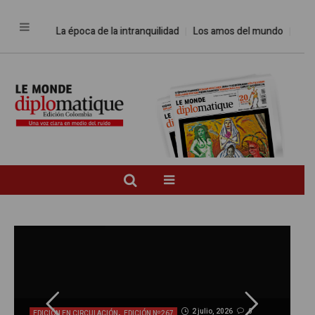
La época de la intranquilidad
Los amos del mundo
Promesas
,
2 julio, 2026
0
EDICIÓN EN CIRCULACIÓN
EDICIÓN Nº267