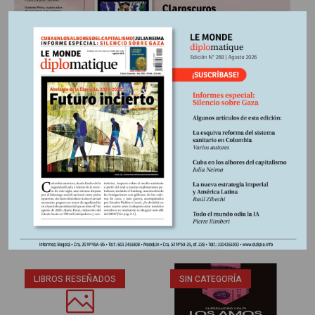
Información adicional
Región:
Mundo
Fuente:
Periódico Le Monde diplomatique, edición
Colombia Nº266, Junio 2026
Otros Artículos
LIBROS RESEÑADOS
SIN CATEGORÍA