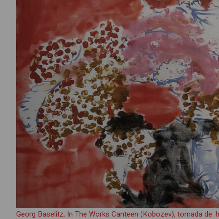
Georg Baselitz, In The Works Canteen (Kobozev), tomada de: ht