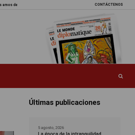
CONTÁCTENOS
el mundo
Promesas rotas
Caja de Pandora
La esquiva reforma del s
Últimas publicaciones
5 agosto, 2026
La época de la intranquilidad