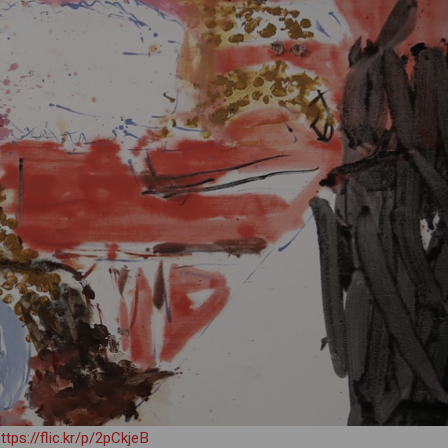
tps://flic.kr/p/2pCkjeB