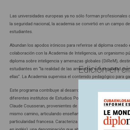
Las universidades europeas ya no sólo forman profesionales de 
la seguridad nacional, la academia se convirtió en un campo de 
estudiantes.
Abundan los apodos irónicos para referirse al diploma creado 
colaboración con la Academia de Inteligencia, un organismo públ
diploma sobre inteligencia y amenazas globales (DiReM), destin
Edición en ci
estudiantes en “la realidad de las amenazas a la seguridad que
ellas”. La Academia supervisa el contenido pedagógico para gar
Este programa contribuye al desarrollo de las formaciones univer
diferentes institutos de Estudios Políticos. A partir de 2010, 
Claude Cousseran, provenientes de la Dirección General de Segur
mismo camino, articulando enseñanza universitaria y profesiona
particularidad francesa. Caracteriza un modelo largamente difund
en inglés), una denominación que abarca dos realidades estre