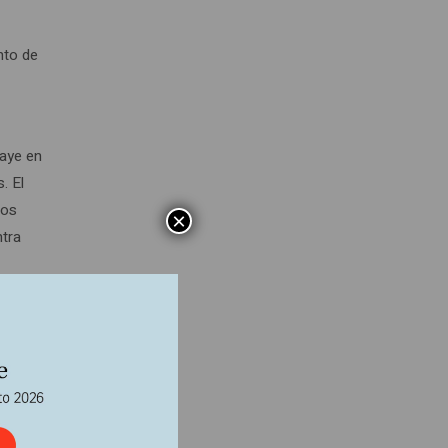
nto de
Laye en
. El
los
×
ntra
-
on el
 sigla
plomas