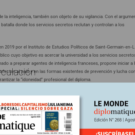
la inteligencia, también son objeto de su vigilancia. Con el argume
batalla donde los servicios secretos reclutan y controlan a los
en 2019 por el Instituto de Estudios Políticos de Saint-Germain-en-
ico cuyo objetivo es acercar la universidad a los servicios secretos
ado a preparar agentes de inteligencia franceses, propone iniciar a 
rculación
 afectan al país y en las formas existentes de prevención y lucha co
antizar la “idoneidad” profesional del diploma.
sitarias destinadas a la inteligencia, por lo general dirigidas por
la sede de París propone un curso impartido por Philippe Hayez y Jean
idad Exterior (Dgse). Otros institutos de estudios políticos siguier
les de inteligencia. Tal desdibujamiento de las fronteras no es una
ido en el Reino Unido, el de los Estudios de Inteligencia (IS, por su
chamente ligadas: un conjunto de cursos de formación junto con di