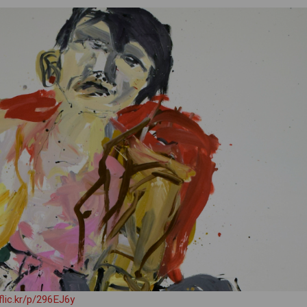
flic.kr/p/296EJ6y