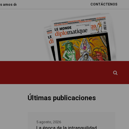
CONTÁCTENOS
del mundo
Promesas rotas
Caja de Pandora
La esquiva reforma del 
Últimas publicaciones
5 agosto, 2026
La época de la intranquilidad