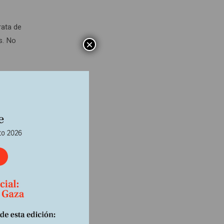
rata de
s. No
×
es