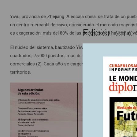
Yiwu, provincia de Zhejiang. A escala china, se trata de un pueb
un centro mercantil decisivo, considerado el mercado mayori
Edición en ci
es exageración: más del 80% de las decoraciones navideñas ven
El núcleo del sistema, bautizado Yiwu International Trade Mark
cuadrados; 75.000 puestos; más de 2 millones de artículos; un
comerciales (2). Cada año se cargan aquí alrededor de 600.00
territorios.