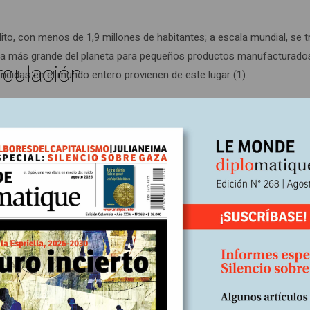
lito, con menos de 1,9 millones de habitantes; a escala mundial, se t
sta más grande del planeta para pequeños productos manufacturado
rculación
didas en el mundo entero provienen de este lugar (1).
et, puede resumirse en una serie de cifras: 6,4 millones de metros
os 220.000 visitantes por día, y más de 75.000 vendedores o entidad
0 contenedores, para luego despacharlos hacia más de 200 países o