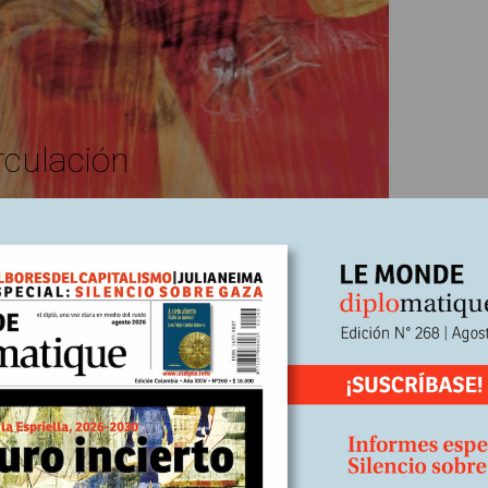
rculación
o de la “tecnología autoritaria”. Más apremiante, más ideologizada
ores, está socavando los cimientos de la democracia como nunca ant
ya no se conforma con producir aplicaciones: ahora levanta imperios.