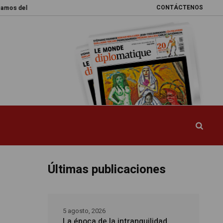
CONTÁCTENOS
l mundo
Promesas rotas
Caja de Pandora
La esquiva reforma del si
Últimas publicaciones
5 agosto, 2026
La época de la intranquilidad