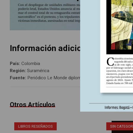
Información adicional
País:
Colombia
Región:
Suramérica
Fuente:
Periódico Le Monde diplomatique, edición Colombia 
Otros Artículos
LIBROS RESEÑADOS
SIN CATEGOR