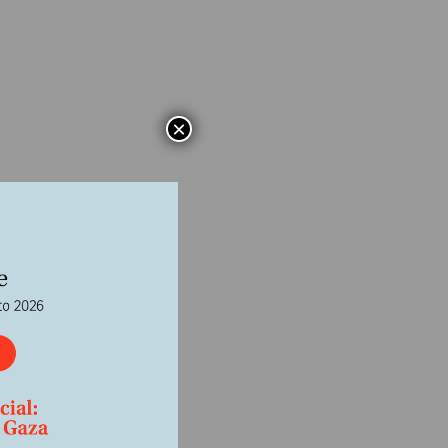
×
, más
es se