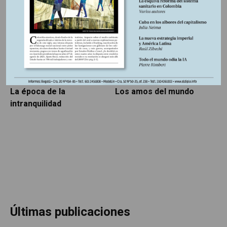
LIBROS RESEÑADOS
SIN CATEGORÍA
5 AGOSTO, 2026
5 AGOSTO, 2026
La época de la
Los amos del mundo
P
intranquilidad
Últimas publicaciones