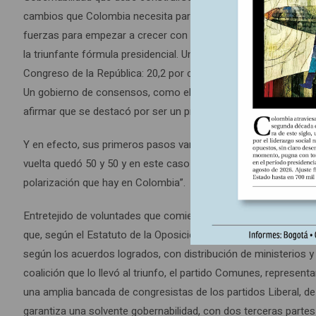
cambios que Colombia necesita para lograr la paz y el progre
fuerzas para empezar a crecer con transparencia, con respeto 
la triunfante fórmula presidencial. Un deseo también desprendi
Congreso de la República: 20,2 por ciento de las curules del S
Un gobierno de consensos, como el primero de sus objetivos, 
afirmar que se destacó por ser un presidencialismo de coalició
Y en efecto, sus primeros pasos van en esa senda. Los repre
vuelta quedó 50 y 50 y en este caso no se trata de tener las ma
polarización que hay en Colombia”.
Entretejido de voluntades que comienza por el Congreso, cuyas s
que, según el Estatuto de la Oposición, las colectividades deb
según los acuerdos logrados, con distribución de ministerios y
coalición que lo llevó al triunfo, el partido Comunes, represent
una amplia bancada de congresistas de los partidos Liberal, de
garantiza una solvente gobernabilidad, con dos terceras parte