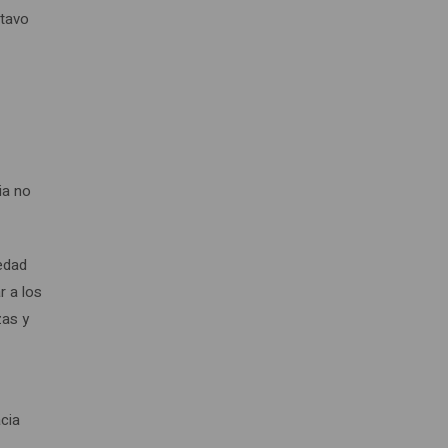
stavo
,
ia no
iedad
r a los
zas y
cia