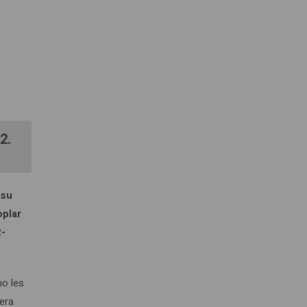
2.
 su
oplar
2-
no les
mera