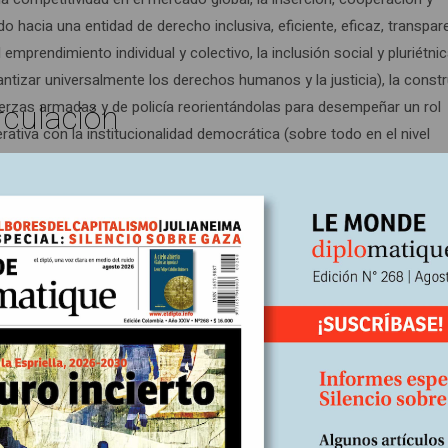
o hacia una entidad de derecho inclusiva, eficiente, eficaz, transpar
emprendimiento individual y colectivo, la inclusión social y pluriétnic
rantizar universalmente los derechos humanos y la justicia), la const
rculación
 fuerzas armadas y de policía reorientándolas para desempeñar un rol
erativa con la institucionalidad democrática (sobre todo en el nivel
ocrático libertario, ambientalmente sostenible, animando, a la vez, u
a y la política y que encuentra en su búsqueda y construcción colecti
stencia humana cotidiana. Estas directrices son el fundamento del pr
que pretende el PH).
n estado de equilibrio dinámico entre el nivel de las demandas soci
ponderlas de manera legítima y eficaz. Los grados y niveles de
las élites dirigentes y la diversidad de “agentes estratégicos”. Tras
dad para gerenciar y consensuar el cambio demandado por la socied
l y la sociedad civil.
regionales creando un Gran Acuerdo Nacional que nos oriente hacia 