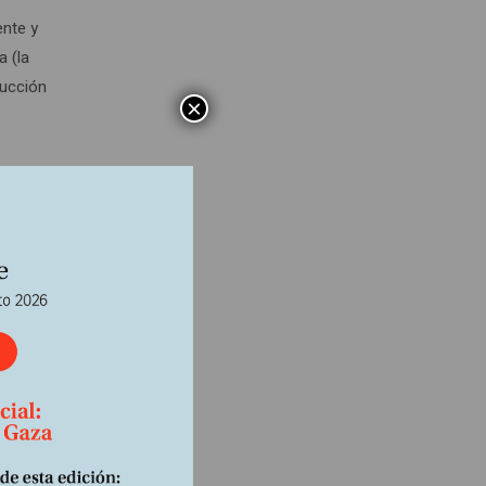
ente y
a (la
rucción
×
n
va a la
oyecto
etales
 ese
ad
los