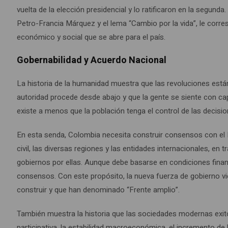
vuelta de la elección presidencial y lo ratificaron en la segund
Petro-Francia Márquez y el lema “Cambio por la vida”, le correspo
económico y social que se abre para el país.
Gobernabilidad y Acuerdo Nacional
La historia de la humanidad muestra que las revoluciones est
autoridad procede desde abajo y que la gente se siente con ca
existe a menos que la población tenga el control de las decis
En esta senda, Colombia necesita construir consensos con el E
civil, las diversas regiones y las entidades internacionales, en
gobiernos por ellas. Aunque debe basarse en condiciones financ
consensos. Con este propósito, la nueva fuerza de gobierno 
construir y que han denominado “Frente amplio”.
También muestra la historia que las sociedades modernas exit
participativa, la estabilidad macroeconómica, el incremento de 