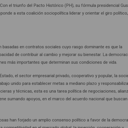
a. Con el triunfo del Pacto Histórico (PH), su fórmula presidencial Gu
nde a esta coalición sociopolítica liderar y orientar el giro político
án basadas en contratos sociales cuyo rasgo dominante es que la
pacidad de contribuir al cambio y mejorar su bienestar. La democrac
iones más importantes que determinan sus condiciones de vida.
stado, el sector empresarial privado, cooperativo y popular, la soc
 trabajo unido para establecer metas a mediano plazo y responsabiliza
ieras y técnicas, esta es una tarea política de negociaciones, alian
viene sumando apoyos, en el marco del acuerdo nacional que buscan
osas han forjado un amplio consenso político a favor de la democra
la competitividad en el mercado global, la inserción, cooperación y