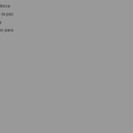
cabeza
 la paz
y
no para