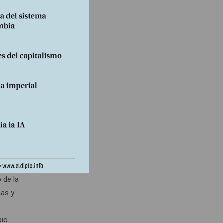
xpresó
n el
1b).
irá
gunda
en el
hora y
 de la
nas y
io.