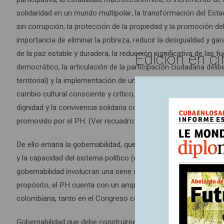
solidaridad en un mundo multipolar, la transformación del Estad
sin corrupción, la protección de la propiedad y la promoción del 
importancia de eliminar la pobreza, reducir la desigualdad y ga
Edición en ci
de la paz estable y duradera, la reducción significativa de las
democrático, la articulación de la participación ciudadana delib
territorial) y la implementación de un modelo de desarrollo dem
cambio cultural consciente y crítico, un nuevo sentido de la vid
dignidad y la convivencia solidaria como referencias de la exi
promovido por el PH. (Ver recuadro: Apartes del histórico giro 
De ello emana la gobernabilidad, que debe ser entendida como u
y la capacidad del sistema político (estado/gobierno) para res
gobernabilidad involucran una serie de “acuerdos” básicos entre 
propósito, el PH cuenta con un amplio margen de gobernabili
colombiana, tanto en el Congreso como con el sector empresaria
Gobernabilidad que debe construirse: “Realizaremos diálogos 