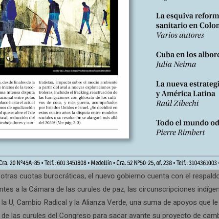
so. Nuestra propuesta de cambio nos convoca a todos y todas a unir
a los derechos, con igualdad, con democracia, paz y solidaridad”, e
do de la realidad, en tanto el PH quedó bastante sub-representado e
enado y 13 por ciento de la Cámara de Representantes (gráficos 1a y 
que de hacerse realidad y marcar sus cuatro años de gestión permit
n.
sentantes del Pacto expresan que “Somos conscientes de que la se
yorías, sino de llegar a un consenso para tratar de acabar con la
esiones ordinarias inician el 20 de julio, órgano del poder político 
erán declararse de gobierno, independientes o de oposición. Hasta a
 otras cuotas burocráticas, el nuevo gobierno cuenta con el respaldo
antes a la Cámara de las curules de paz, las circunscripciones indíge
 la U, Cambio Radical y la Alianza Verde, una suma de apoyos que le
s de las curules del Congreso para sacar avante su proyecto de camb