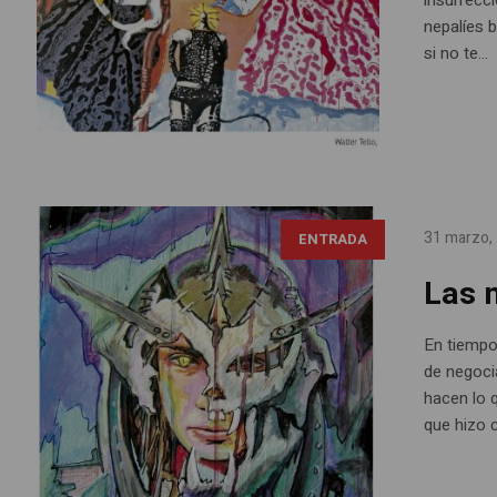
nepalíes 
si no te...
31 marzo,
ENTRADA
Las 
En tiempo
de negocia
hacen lo 
que hizo c