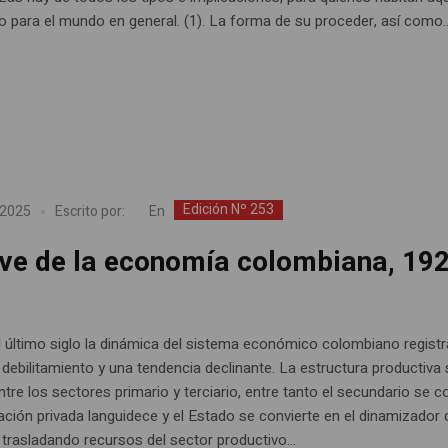
o para el mundo en general. (1). La forma de su proceder, así como..
Edición Nº 253
En
 2025
Escrito por:
ive de la economía colombiana, 19
l último siglo la dinámica del sistema económico colombiano registr
 debilitamiento y una tendencia declinante. La estructura productiva
ntre los sectores primario y terciario, entre tanto el secundario se c
ación privada languidece y el Estado se convierte en el dinamizador 
trasladando recursos del sector productivo...