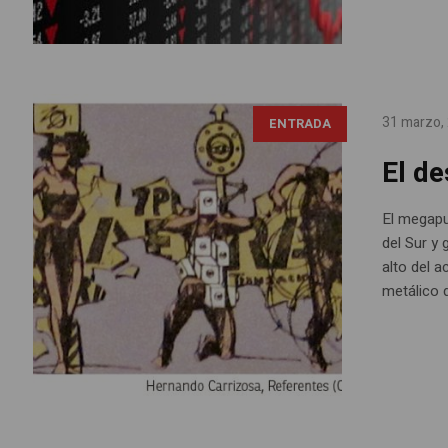
31 marzo,
ENTRADA
El d
El megapu
del Sur y
alto del 
metálico d