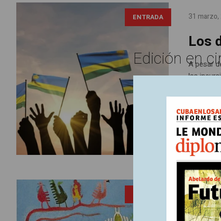
31 marzo,
ENTRADA
Los 
Edición en ci
A pesar d
las incur
Paul Kaga
regional.
rebelde ap
31 marzo,
ENTRADA
En Ar