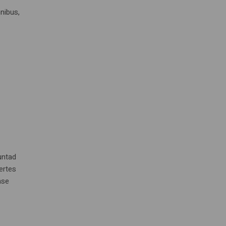
nibus,
untad
ertes
nse