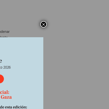
×
ndenar
dente
ador
upo
 el