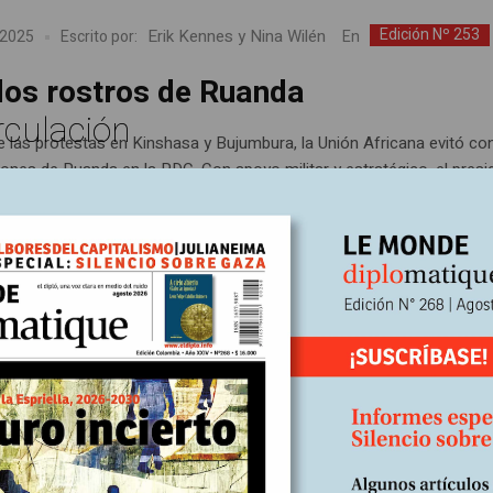
Edición Nº 253
Erik Kennes y Nina Wilén
En
 2025
Escrito por:
dos rostros de Ruanda
rculación
e las protestas en Kinshasa y Bujumbura, la Unión Africana evitó co
siones de Ruanda en la RDC. Con apoyo militar y estratégico, el presi
me mantiene su doble juego: aliado de Occidente, pero desestabiliz
 A mediados de enero pasado, el Movimiento 23 de marzo (M23), gr
oyado por...
Edición Nº 253
Lahouari Addi
En
 2025
Escrito por:
gelia, el Ejército sigue controlando