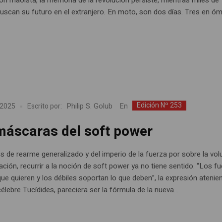
buscan su futuro en el extranjero. En moto, son dos días. Tres en óm
Edición Nº 253
Philip S. Golub
En
 2025
Escrito por:
máscaras del soft power
s de rearme generalizado y del imperio de la fuerza por sobre la vol
ción, recurrir a la noción de soft power ya no tiene sentido. “Los fu
que quieren y los débiles soportan lo que deben”, la expresión atenie
élebre Tucídides, pareciera ser la fórmula de la nueva...