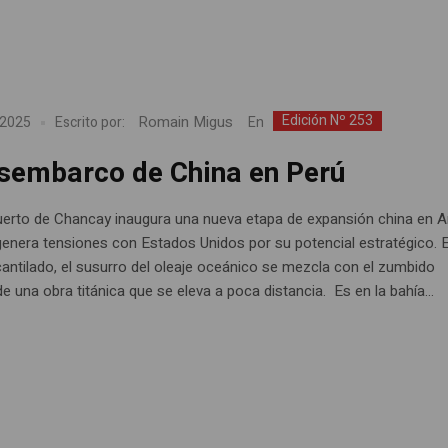
Edición Nº 253
Romain Migus
En
 2025
Escrito por:
esembarco de China en Perú
erto de Chancay inaugura una nueva etapa de expansión china en 
 genera tensiones con Estados Unidos por su potencial estratégico. E
acantilado, el susurro del oleaje oceánico se mezcla con el zumbido
e una obra titánica que se eleva a poca distancia. Es en la bahía...