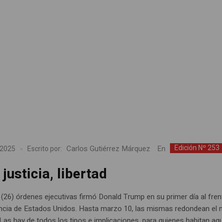
Edición Nº 253
Carlos Gutiérrez Márquez
En
 2025
Escrito por:
 justicia, libertad
s (26) órdenes ejecutivas firmó Donald Trump en su primer día al fren
encia de Estados Unidos. Hasta marzo 10, las mismas redondean el
 Las hay de todos los tipos e implicaciones, para quienes habitan aq