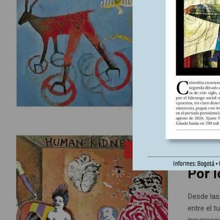
pode
El 22 de 
cimientos 
que debió
Estado arg
31 marzo,
ENTRADA
Por 
Desde las
entre el t
insurrecc