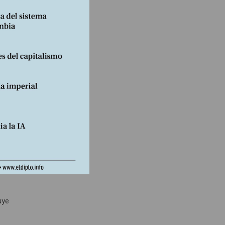
ió los
ika,
e
uye