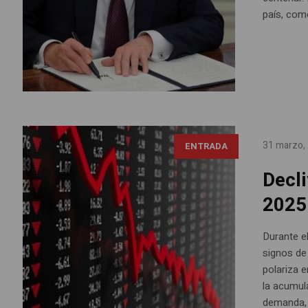
país, com
31 marzo,
ENTRADA
Decl
2025
Durante e
signos de
polariza e
la acumul
demanda, 