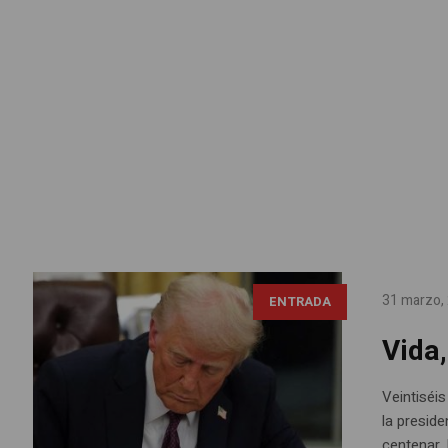
31 marzo,
ENTRADA
Vida,
Veintiséi
la presid
centenar.