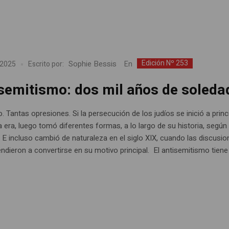
Edición Nº 253
Sophie Bessis
En
 2025
Escrito por:
semitismo: dos mil años de soleda
. Tantas opresiones. Si la persecución de los judíos se inició a princ
 era, luego tomó diferentes formas, a lo largo de su historia, según
. E incluso cambió de naturaleza en el siglo XIX, cuando las discusi
endieron a convertirse en su motivo principal. El antisemitismo tien