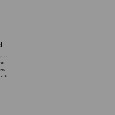
d
ipios
 su
ones
e una