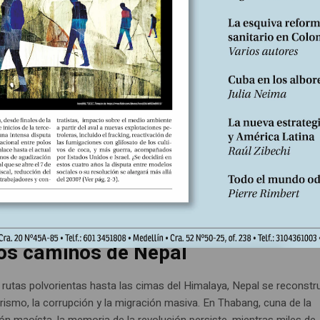
r
febrero de 2019 en Argelia un levantamiento popular –el Hirak– sacud
del poder. El Ejército le soltó la mano al presidente Abdelaziz Butefl
 renunciar el 2 de abril de ese año luego de veinte años como jefe d
elino. Pero el Ejército pronto recuperó el dominio sobre...
Edición Nº 253
Pierre Daum
En
 2025
Escrito por:
los caminos de Nepal
 rutas polvorientas hasta las cimas del Himalaya, Nepal se reconstr
urismo, la corrupción y la migración masiva. En Thabang, cuna de la
ión maoísta, la memoria de la revolución persiste, mientras miles de