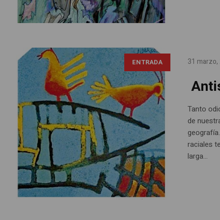
31 marzo,
ENTRADA
Anti
Tanto odio
de nuestra
geografía
raciales t
larga...