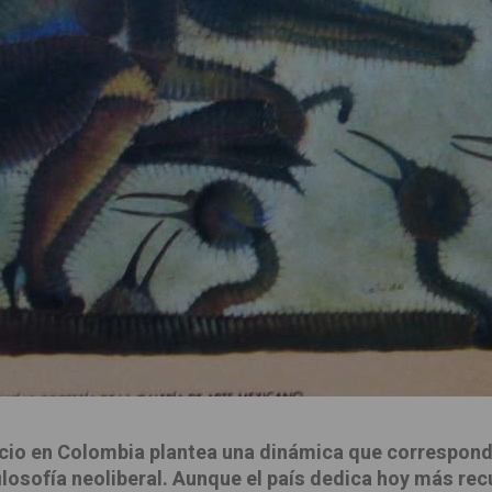
rvicio en Colombia plantea una dinámica que correspon
losofía neoliberal. Aunque el país dedica hoy más recu