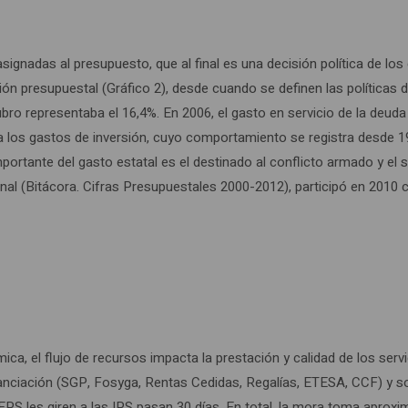
asignadas al presupuesto, que al final es una decisión política de l
ción presupuestal (Gráfico 2), desde cuando se definen las políticas
bro representaba el 16,4%. En 2006, el gasto en servicio de la deuda 
a los gastos de inversión, cuyo comportamiento se registra desde 199
mportante del gasto estatal es el destinado al conflicto armado y el 
al (Bitácora. Cifras Presupuestales 2000-2012), participó en 2010 co
a, el flujo de recursos impacta la prestación y calidad de los servi
nciación (SGP, Fosyga, Rentas Cedidas, Regalías, ETESA, CCF) y son
 EPS les giren a las IPS pasan 30 días. En total, la mora toma aprox