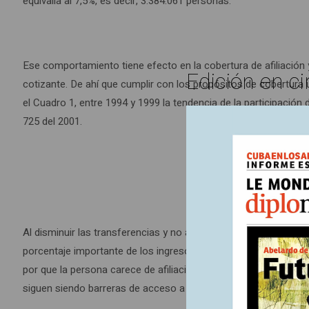
equivalía al 7,5%, es decir, 3.384.061 personas.
Ese comportamiento tiene efecto en la cobertura de afiliación y
Edición en ci
cotizante. De ahí que cumplir con los propósitos de cobertura
el Cuadro 1, entre 1994 y 1999 la tendencia de la participación
725 del 2001.
Al disminuir las transferencias y no avanzar en la cobertura po
porcentaje importante de los ingresos (3). Tales gastos se e
por que la persona carece de afiliación al sistema o por even
siguen siendo barreras de acceso a los servicios de salud (4).