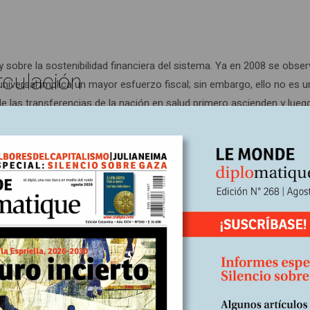
 sobre la sostenibilidad financiera del sistema. Ya en 2008 se observ
rculación
 universal implica un mayor esfuerzo fiscal; sin embargo, ello no e
 de las transferencias de la nación en salud primero ascienden y lueg
r afiliación contributiva, o cuando se generan barreras al acceso, lo
xpresan en cuotas moderadoras, copagos o compra de servicios de s
tos que no pertenecen al Plan Obligatorio de Salud (POS). Según la 