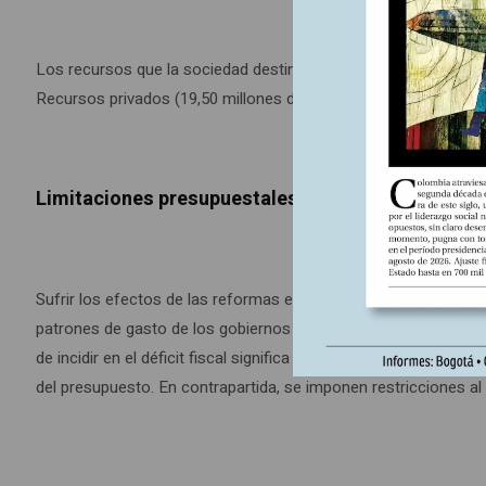
Los recursos que la sociedad destinó a salud en 2010 equivali
Recursos privados (19,50 millones de pesos del 2010), Recursos
Limitaciones presupuestales
Sufrir los efectos de las reformas estructurales pro mercado 
patrones de gasto de los gobiernos a partir de los 90. Ante la
de incidir en el déficit fiscal significa entrar en la lógica de l
del presupuesto. En contrapartida, se imponen restricciones al 