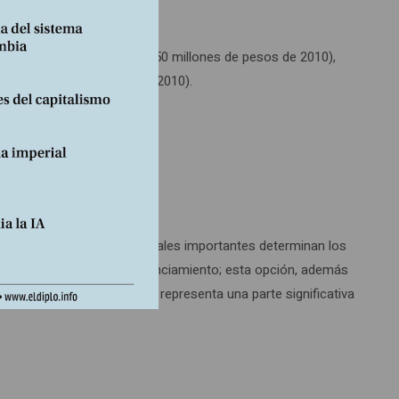
tes obrero-patronales (26,50 millones de pesos de 2010),
066 (millones de pesos del 2010).
ones donde hay bases electorales importantes determinan los
 la deuda como forma de financiamiento; esta opción, además
en que el servicio de la deuda representa una parte significativa