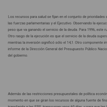
Los recursos para salud se fijan en el conjunto de prioridades 
las fuerzas parlamentarias y el Ejecutivo. Observando la ejecu
peso que va ganando el servicio de la deuda. Para 1996, este ru
Otro rasgo de la ejecución es que el servicio de la deuda super
mientras la inversión significó sólo el 14,1. Otro componente i
informe de la Dirección General del Presupuesto Público Nacion
del gobierno.
Además de las restricciones presupuestales de política económic
momento en que se giran los recursos de alguna fuente de fina
transferida a las EPS, transcurren unos 60 días, y para que las