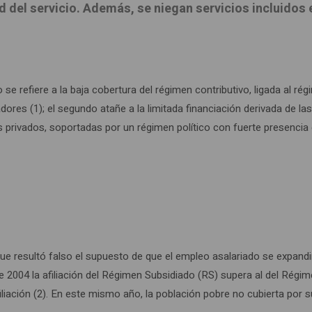
dad del servicio. Además, se niegan servicios incluido
o se refiere a la baja cobertura del régimen contributivo, ligada al
dores (1); el segundo atañe a la limitada financiación derivada de las 
s privados, soportadas por un régimen político con fuerte presencia c
ue resultó falso el supuesto de que el empleo asalariado se expandir
e 2004 la afiliación del Régimen Subsidiado (RS) supera al del Régim
 afiliación (2). En este mismo año, la población pobre no cubierta po