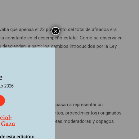
aba que apenas el 23 por ciento del total de afiliados era
×
s una constante en el desempeño estatal. Como se observa en
o descienden, a partir los cambios introducidos por la Ley
s gastos de bolsillo en salud pasan a representar un
alud (consultas, medicamentos, procedimientos) originados
Defensoría del Pueblo, las cuotas moderadoras y copagos