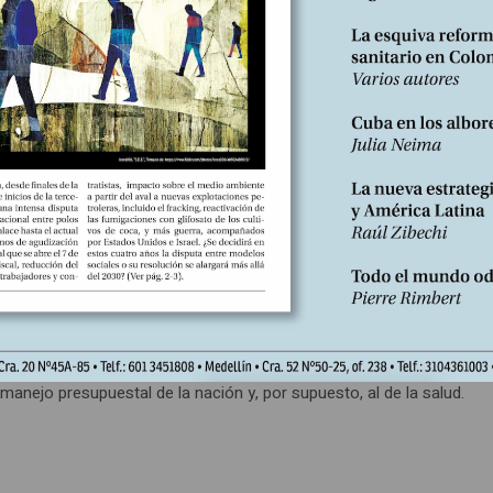
eron a 7,9% del PIB. Esos recursos provienen de cotizaciones o apor
 públicos (54,0 millones de pesos de 2010) para un total (5) de 42.
y buscar legitimidad política distribuyendo presupuesto en las regi
s restricciones del aumento de los ingresos tributarios, se acude a
a financiarización o, como lo llama la Cepal, de dominación financiera, 
manejo presupuestal de la nación y, por supuesto, al de la salud.