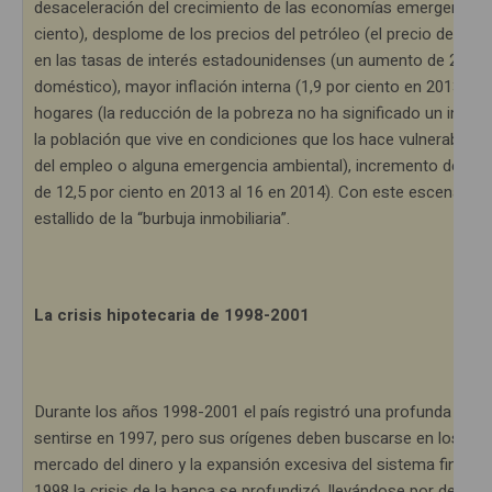
desaceleración del crecimiento de las economías emergentes y
ciento), desplome de los precios del petróleo (el precio del bar
en las tasas de interés estadounidenses (un aumento de 25 pun
doméstico), mayor inflación interna (1,9 por ciento en 2013 y 3,
hogares (la reducción de la pobreza no ha significado un incr
la población que vive en condiciones que los hace vulnerables a
del empleo o alguna emergencia ambiental), incremento de la ca
de 12,5 por ciento en 2013 al 16 en 2014). Con este escenario, 
estallido de la “burbuja inmobiliaria”.
La crisis hipotecaria de 1998-2001
Durante los años 1998-2001 el país registró una profunda y cata
sentirse en 1997, pero sus orígenes deben buscarse en los pr
mercado del dinero y la expansión excesiva del sistema financ
1998 la crisis de la banca se profundizó, llevándose por delan