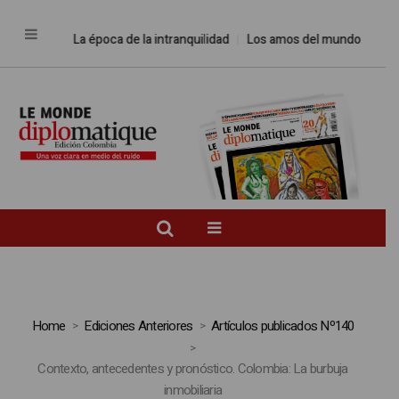
La época de la intranquilidad
Los amos del mundo
Promesas 
Home
Ediciones Anteriores
Artículos publicados Nº140
Contexto, antecedentes y pronóstico. Colombia: La burbuja
inmobiliaria