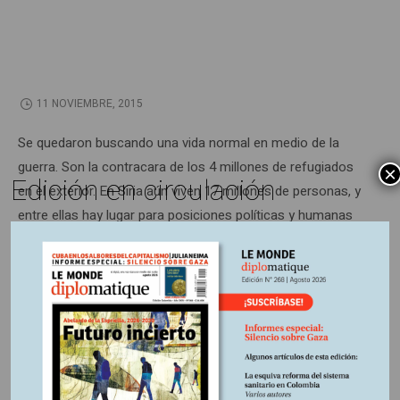
11 NOVIEMBRE, 2015
Se quedaron buscando una vida normal en medio de la
guerra. Son la contracara de los 4 millones de refugiados
×
Edición en circulación
en el exterior. En Siria aún viven 17 millones de personas, y
entre ellas hay lugar para posiciones políticas y humanas
diversas.
Información adicional