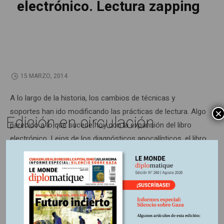
electrónico. Lectura zapping
15 MARZO, 2014
A lo largo de la historia, los cambios de técnicas y
soportes han ido modificando las prácticas de lectura. Algo
×
Edición en circulación
parecido a lo que sucede hoy con la expansión del libro
electrónico. Lejos de los diagnósticos apocalípticos, el libro
en papel no está –aún– en vías de desaparición; el acto de
leer, en cambio, sufre transformaciones profundas.
Información adicional