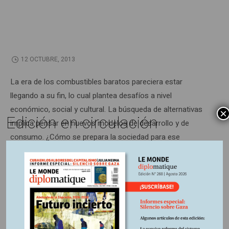
12 OCTUBRE, 2013
La era de los combustibles baratos pareciera estar
llegando a su fin, lo cual plantea desafíos a nivel
económico, social y cultural. La búsqueda de alternativas
×
Edición en circulación
implica pensar en nuevos modelos de desarrollo y de
consumo. ¿Cómo se prepara la sociedad para ese
momento? Un debate impostergable en un mundo que
cambia.
Información adicional