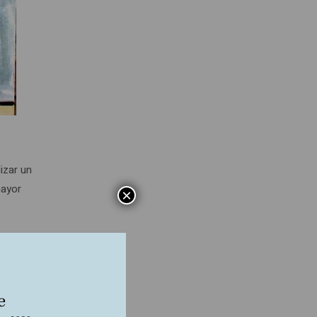
izar un
mayor
×