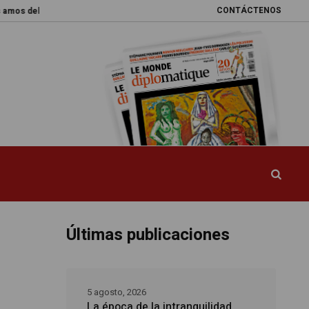
CONTÁCTENOS
 mundo
Promesas rotas
Caja de Pandora
La esquiva reforma del si
Últimas publicaciones
5 agosto, 2026
La época de la intranquilidad