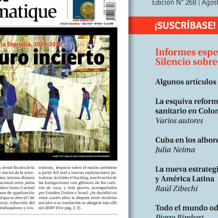
duct&product_id=180&search=suscrip