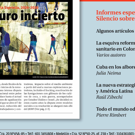
duct&product_id=180&search=suscri