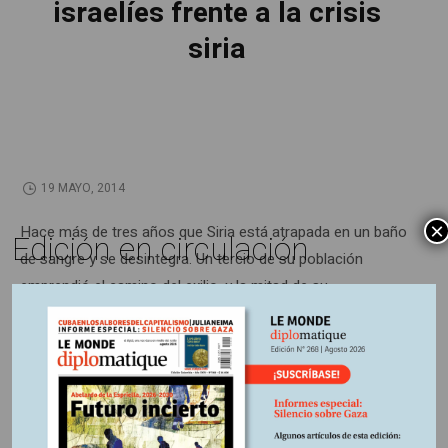
israelíes frente a la crisis
siria
19 MAYO, 2014
×
Hace más de tres años que Siria está atrapada en un baño
Edición en circulación
de sangre y se desintegra. Un tercio de su población
emprendió el camino del exilio, y la mitad de su
infraestructura ha sido destruida. Estos cambios refuerzan
los temores securitarios de su vecino Israel.
Información adicional