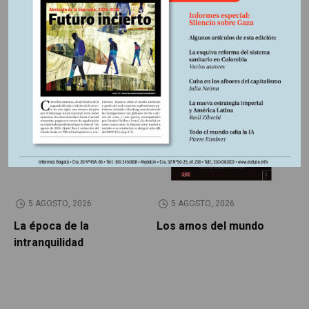
Región:
África
Otros Artículos
LIBROS RESEÑADOS
SIN CATEGORÍA
5 AGOSTO, 2026
5 AGOSTO, 2026
La época de la
Los amos del mundo
P
intranquilidad