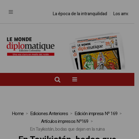
La época de la intranquilidad
Los amos del
Home
Ediciones Anteriores
Edición impresa Nº 169
Artículos impresos Nº169
En Tayikistán, bodas que dejan en la ruina