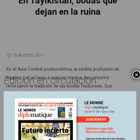
En Tayikistán, bodas que
dejan en la ruina
18 AGOSTO, 2017
En el Asia Central postsoviética, la inédita profusión de
×
Edición en circulación
liquidez y el acceso a nuevos modos de consumo
reforzaron la tradición de las bodas fastuosas. Sus
primeras víctimas son los sectores populares, que deben
endeudarse para cumplir el mandato cada vez más
acuciante de gastar su dinero públicamente.