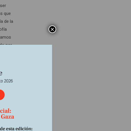
 ser
os que
a de la
×
ofía
odamos
ado por
 como
ender
nos,
egadas.
r