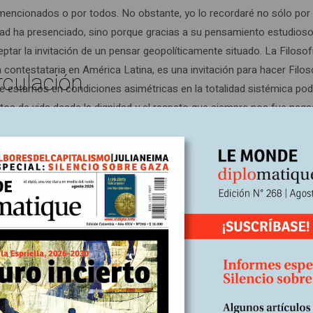
mencionados o por todos. No obstante, yo lo recordaré no sólo por
idad ha presenciado, sino porque gracias a su pensamiento estudios
eptar la invitación de un pensar geopolíticamente situado. La Filosofí
contestataria en América Latina, es una invitación para hacer Filos
rculación
que estamos en condiciones asimétricas en la totalidad sistémica p
ctos de vida desde la dignidad y el respeto que siempre nos fue neg
n suelo teórico desde el cual puedo pensar la realidad de un país
ocial y la fetichización del poder. Pero también por hacerme compr
e allí combatir el colonialismo intelectual que nos impide congregar
, el mundo sensible de las corporalidades vivientes subsumidas y n
nes de quienes hacemos los ejercicios de fundamentación de cualquie
 asumir un legado que ha costado exilios, señalamientos políticos o