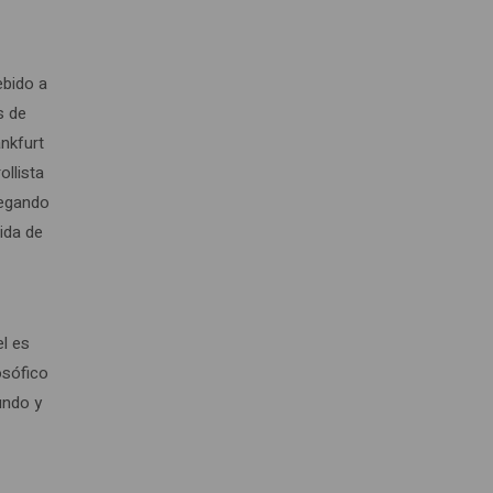
ebido a
s de
ankfurt
ollista
legando
ida de
el es
osófico
undo y