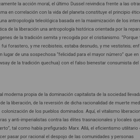
camente la acción moral, el último Dussel reivindica frente a las otra
a en correlación con la vida del planeta constituye el principio étic
a una antropología teleológica basada en la maximización de los inte
tica de la liberación una antropología histórica orientada por la repa
genes de la tradición semita y recogida por el cristianismo. “Porque
 fui forastero, y me recibisteis; estaba desnudo, y me vestisteis; en
5), en lugar de una sospechosa “felicidad para el mayor número” que en
ay de la tradición quechua) con el falso bienestar consumista del
ntal moderna propia de la dominación capitalista de la sociedad llevad
a de la liberación, de la reversión de dicha racionalidad de muerte me
 colonización de los pueblos dominados. Aquí, el vitalismo liberacio
ras y anti-imperialistas contra las élites trasnacionales y locales qu
erto”, tal como había prefigurado Marx. Allá, el eficientismo utilitario 
cer pasar por racional el despojo de las comunidades y personas