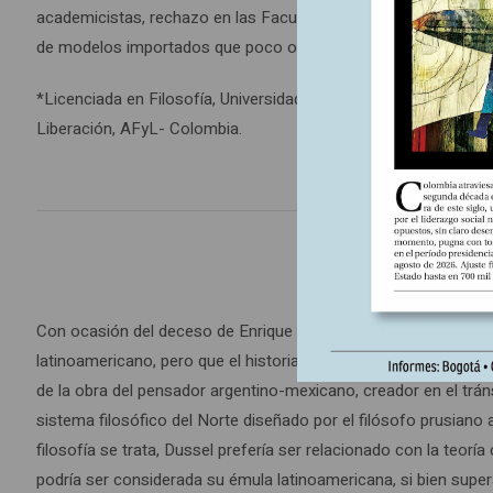
academicistas, rechazo en las Facultades por aquellos que han 
de modelos importados que poco o nada entienden nuestro es
*Licenciada en Filosofía, Universidad Pedagógica Nacional- Ma
Liberación, AFyL- Colombia.
II.
Con ocasión del deceso de Enrique Dussel, relata Ramón Grosf
latinoamericano, pero que el historiador puertorriqueño procedí
de la obra del pensador argentino-mexicano, creador en el tráns
sistema filosófico del Norte diseñado por el filósofo prusiano a
filosofía se trata, Dussel prefería ser relacionado con la teoría 
podría ser considerada su émula latinoamericana, si bien super