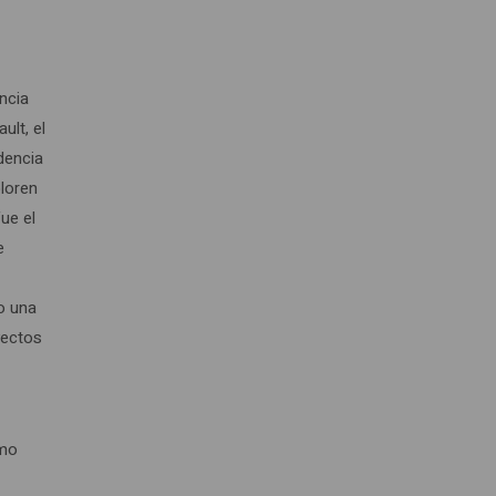
ncia
lt, el
idencia
ploren
ue el
e
o una
yectos
smo