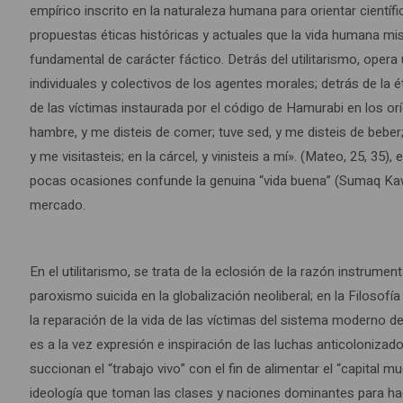
empírico inscrito en la naturaleza humana para orientar científi
propuestas éticas históricas y actuales que la vida humana mism
fundamental de carácter fáctico. Detrás del utilitarismo, oper
individuales y colectivos de los agentes morales; detrás de la é
de las víctimas instaurada por el código de Hamurabi en los orí
hambre, y me disteis de comer; tuve sed, y me disteis de beber;
y me visitasteis; en la cárcel, y vinisteis a mí». (Mateo, 25, 3
pocas ocasiones confunde la genuina “vida buena” (Sumaq Kaws
mercado.
En el utilitarismo, se trata de la eclosión de la razón instrume
paroxismo suicida en la globalización neoliberal; en la Filosofí
la reparación de la vida de las víctimas del sistema moderno de
es a la vez expresión e inspiración de las luchas anticolonizado
succionan el “trabajo vivo” con el fin de alimentar el “capital mu
ideología que toman las clases y naciones dominantes para ha