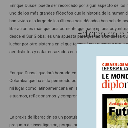
Enrique Dussel puede ser recordado por algún aspecto de los 
uno de los más grandes filósofos que la historia de la human
han vivido a lo largo de las últimas seis décadas han sabido ac
liberación es más que una corriente que nace en una coyuntura 
Edición en ci
desde el Sur Global; es una apuesta para que las alteridades 
luchar por otro sistema en el que tengan lugar nuestros proye
ser distintos y estar enraizados en otros territorios.
Enrique Dussel quedará honrado en mi memoria por brindarme u
Colombia que ha sido permeado por la guerra, la desigualdad s
mi lugar como latinoamericana en la “Historia Universal” y desd
situarnos, reflexionarnos y comprometernos con el mundo real
La praxis de liberación es un postulado que orienta las accio
pregunta de investigación, porque saberse en esta corriente es