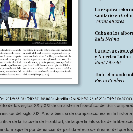
optado por el camino del tecnicismo, la repetición de ideas y la apl
tar siendo.
gister en Filosofía Latinoamericana, USTA. Asociación de Filosofía 
 Semblanza
oguel que a aquel no lo convencía que lo presentara como el Hegel
a así para destacar ante audiencias eurocéntricas la importancia fil
ito de los siglos XX y XXI de un sistema filosófico del Sur comparab
 inicios del siglo XIX. Ahora bien, si de comparaciones en la historia 
crítica de la Escuela de Frankfurt, de la que la Filosofía de la liberaci
ando a aquella por denunciar de partida el eurocentrismo del que lo