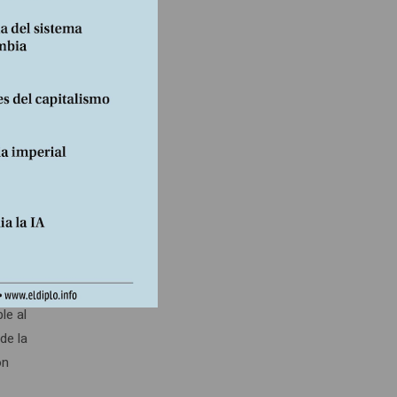
icación
y
osófica
le al
de la
ón
s