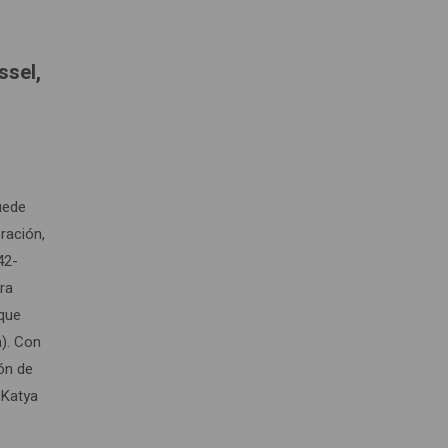
ssel,
uede
ración,
42-
ra
 que
). Con
ión de
 Katya