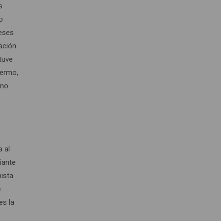
s
o
reses
ración
 tuve
fermo,
 no
a al
diante
nista
e
es la