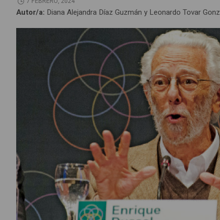
7 FEBRERO, 2024
Autor/a:
Diana Alejandra Díaz Guzmán y Leonardo Tovar Gonz