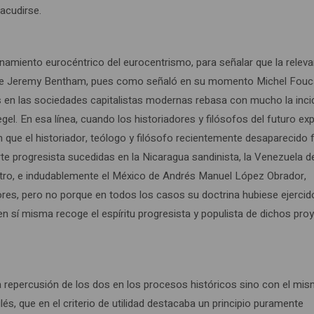
acudirse.
namiento eurocéntrico del eurocentrismo, para señalar que la releva
a de Jeremy Bentham, pues como señaló en su momento Michel Foucau
nglés en las sociedades capitalistas modernas rebasa con mucho la inc
el. En esa línea, cuando los historiadores y filósofos del futuro ex
n que el historiador, teólogo y filósofo recientemente desaparecido f
rte progresista sucedidas en la Nicaragua sandinista, la Venezuela d
etro, e indudablemente el México de Andrés Manuel López Obrador,
res, pero no porque en todos los casos su doctrina hubiese ejercid
a en sí misma recoge el espíritu progresista y populista de dichos pro
 repercusión de los dos en los procesos históricos sino con el mi
s, que en el criterio de utilidad destacaba un principio puramente