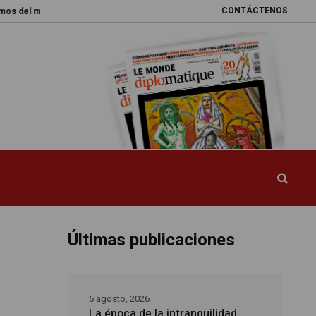
CONTÁCTENOS
ndo
Promesas rotas
Caja de Pandora
La esquiva reforma del sistem
Últimas publicaciones
5 agosto, 2026
La época de la intranquilidad