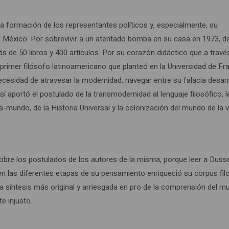
 formación de los representantes políticos y, especialmente, su
 México. Por sobrevivir a un atentado bomba en su casa en 1973, d
s de 50 libros y 400 artículos. Por su corazón didáctico que a travé
 primer filósofo latinoamericano que planteó en la Universidad de Fr
necesidad de atravesar la modernidad, navegar entre su falacia desarr
í aportó el postulado de la transmodernidad al lenguaje filosófico, 
mundo, de la Historia Universal y la colonización del mundo de la v
d sobre los postulados de los autores de la misma, porque leer a Duss
 en las diferentes etapas de su pensamiento enriqueció su corpus fil
la síntesis más original y arriesgada en pro de la comprensión del m
e injusto.