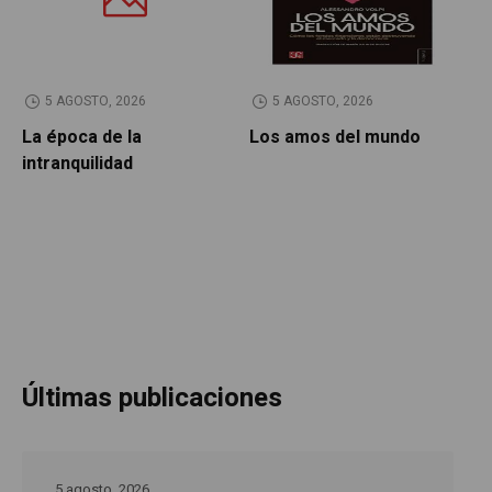
5 AGOSTO, 2026
5 AGOSTO, 2026
La época de la
Los amos del mundo
P
intranquilidad
Últimas publicaciones
5 agosto, 2026