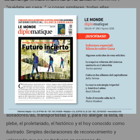
“quédate en casa…”, y cosas similares, todas ellas
reforzadas por historias de quienes fueron infectados y
vivieron al borde de la muerte, o simplemente potenciadas
por la cuantía cotidiana de decesos.
El llamado “Mantenga la distancia” ha sido totalmente
inconsecuente, ya que no hay nada más hacinado que el
transporte público, donde unos y otros juntan sus cuerpos,
y para el cual tampoco aplicaron el “pico y cédula”,
transporte que están obligados a abordar todas aquellas
personas a quienes la propaganda oficial elogiaba por
haber expuesto sus vidas para sostener en tan crítica
coyuntura al cuerpo social: auxiliares de salud, enfermeras,
aseadores/as, transportistas y, para no alargar la lista, la
plebe, el proletariado, el histórico y el hoy conocido como
ilustrado. Simples declaraciones de reconocimiento y