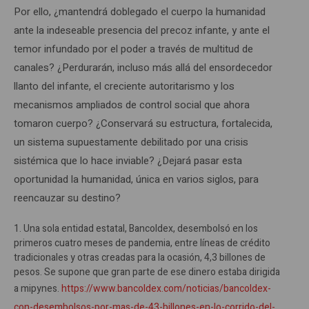
Por ello, ¿mantendrá doblegado el cuerpo la humanidad
ante la indeseable presencia del precoz infante, y ante el
temor infundado por el poder a través de multitud de
canales? ¿Perdurarán, incluso más allá del ensordecedor
llanto del infante, el creciente autoritarismo y los
mecanismos ampliados de control social que ahora
tomaron cuerpo? ¿Conservará su estructura, fortalecida,
un sistema supuestamente debilitado por una crisis
sistémica que lo hace inviable? ¿Dejará pasar esta
oportunidad la humanidad, única en varios siglos, para
reencauzar su destino?
1. Una sola entidad estatal, Bancoldex, desembolsó en los
primeros cuatro meses de pandemia, entre líneas de crédito
tradicionales y otras creadas para la ocasión, 4,3 billones de
pesos. Se supone que gran parte de ese dinero estaba dirigida
a mipynes.
https://www.bancoldex.com/noticias/bancoldex-
con-desembolsos-por-mas-de-43-billones-en-lo-corrido-del-