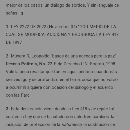
mejor de los casos, un diálogo de sordos, Y sin lenguaje de
señas. g
1.
LEY 2272 DE 2022 (Noviembre 04) “POR MEDIO DE LA
CUAL SE MODIFICA, ADICIONA Y PRORROGA LA LEY 418
DE 1997
2.
Múnera R, Leopoldo “bases de una agenda para la paz”
Revista
Politeía, No. 22
F. de Derecho U.N. Bogotá, 1998.
Vale la pena resaltar que fue en aquel período cuandomás
seinvestigó y se profundizó en el tema, cosa que no volvió
a ocurrir ni siquiera con ocasión del diálogo y el acuerdo
con las Farc.
3.
Esta declaración viene desde la Ley 418 y se repite tal
cual en la Ley que se ha citado con sólo tres cambios: la
inclusión de protección de la
naturaleza
, la sustitución de