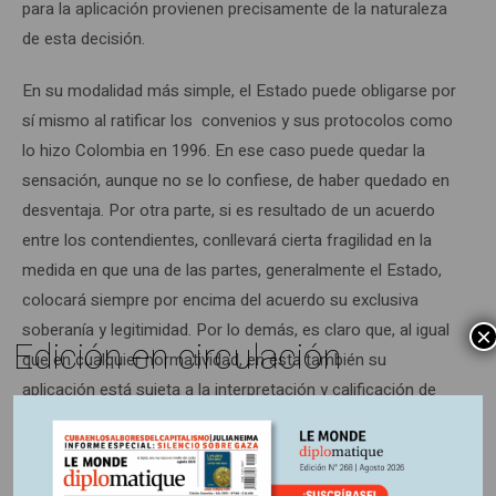
para la aplicación provienen precisamente de la naturaleza
de esta decisión.
En su modalidad más simple, el Estado puede obligarse por
sí mismo al ratificar los convenios y sus protocolos como
lo hizo Colombia en 1996. En ese caso puede quedar la
sensación, aunque no se lo confiese, de haber quedado en
desventaja. Por otra parte, si es resultado de un acuerdo
entre los contendientes, conllevará cierta fragilidad en la
medida en que una de las partes, generalmente el Estado,
colocará siempre por encima del acuerdo su exclusiva
soberanía y legitimidad. Por lo demás, es claro que, al igual
×
Edición en circulación
que en cualquier normatividad, en ésta también su
aplicación está sujeta a la interpretación y calificación de
los hechos o conductas. Es por eso que, en la práctica, el
DIH suele convertirse simplemente en un arma para
deslegitimar el adversario.