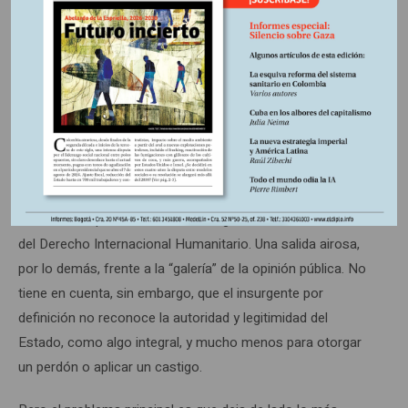
¿Sirve la paz
total
para una paz en particular?
No se necesita una especial consagración al tema para
sospechar de inmediato que es muy difícil, casi imposible,
que una organización revolucionaria, o por lo menos,
insurgente, acepte como punto de partida de la
interlocución, su culpabilidad. Desde luego, puede replicarse
que se les juzga no por el levantamiento armado en sí
mismo, sino por sus crímenes de guerra o las violaciones
del Derecho Internacional Humanitario. Una salida airosa,
por lo demás, frente a la “galería” de la opinión pública. No
tiene en cuenta, sin embargo, que el insurgente por
definición no reconoce la autoridad y legitimidad del
Estado, como algo integral, y mucho menos para otorgar
un perdón o aplicar un castigo.