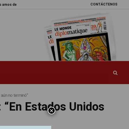
CONTÁCTENOS
amos del mundo
Promesas rotas
Caja de Pandora
La esquiva reform
l aún no terminó”
: “En Estados Unidos
×