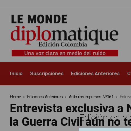
Inicio
Suscripciones
Ediciones Anteriores
C
Home
Ediciones Anteriores
Artículos impresos Nº161
Entrev
Entrevista exclusiva 
Edición en ci
la Guerra Civil aún no 