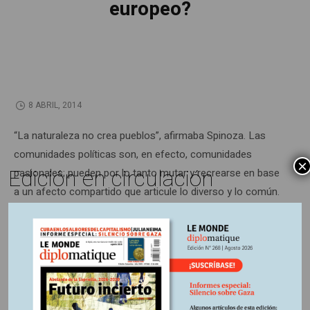
europeo?
8 ABRIL, 2014
“La naturaleza no crea pueblos”, afirmaba Spinoza. Las
comunidades políticas son, en efecto, comunidades
×
Edición en circulación
pasionales; pueden por lo tanto mutar y recrearse en base
a un afecto compartido que articule lo diverso y lo común.
La idea de soberanía popular podría orientar la
construcción de un pueblo europeo, aunque no sería
suficiente…