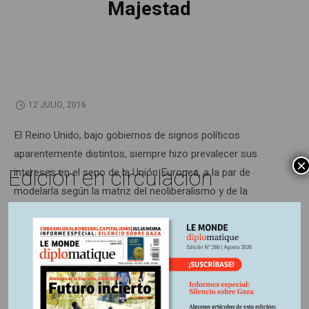
Majestad
12 JULIO, 2016
El Reino Unido, bajo gobiernos de signos políticos
aparentemente distintos, siempre hizo prevalecer sus
×
Edición en circulación
intereses en el seno de la Unión Europea, a la par de
modelarla según la matriz del neoliberalismo y de la
desregulación financiera que adoptó con fervor desde los
tiempos de Margaret Thatcher.