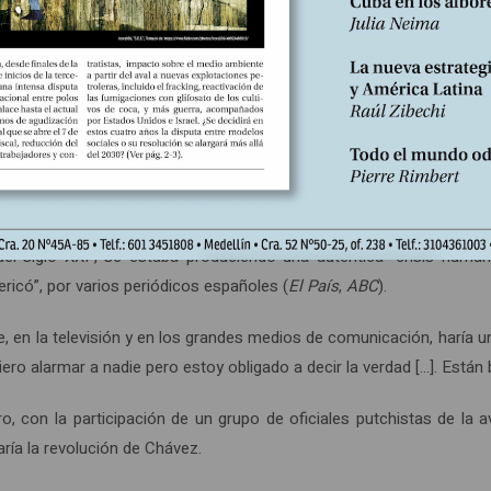
cimiento de Hugo Chávez (hace exactamente dos años), y desde su e
primera comenzó a principios del mes de enero de 2015, cuando el p
fase se realizó con el apoyo de sectores del empresariado que im
 malestar, preparando las condiciones para que los ciudadanos sali
nacionales intensificaron la difusión de reportajes, noticias y a
el siglo XXI”, se estaba produciendo una auténtica “crisis humani
ricó”, por varios periódicos españoles (
El País
,
ABC
).
ue, en la televisión y en los grandes medios de comunicación, haría 
uiero alarmar a nadie pero estoy obligado a decir la verdad […]. Están 
, con la participación de un grupo de oficiales putchistas de la av
aría la revolución de Chávez.