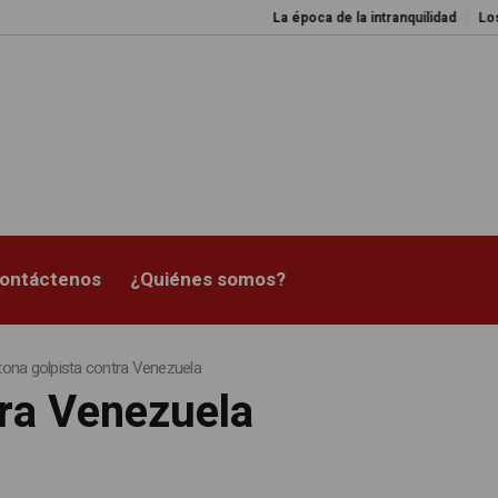
La época de la intranquilidad
Los amos del
ontáctenos
¿Quiénes somos?
tona golpista contra Venezuela
tra Venezuela