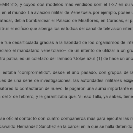
s EMB 312, y cuyos dos modelos más vendidos son: el T-27 en su v
 en el mundo. La aviación militar de Venezuela, por ejemplo, posee 
atacar, debía bombardear el Palacio de Miraflores, en Caracas, el 
ruir el edificio que alberga los estudios del canal de televisión in
 fue desarticulada gracias a la habilidad de los organismos de intel
declaró el mandatario venezolano– de un intento de utilizar a un gr
tra patria; es un coletazo del llamado ‘Golpe azul’ (1) de hace un a
os estaba “comprometido”, desde el año pasado, con grupos de l
spués de una serie de investigaciones, las autoridades militares ex
tores lo contactaron de nuevo, le pagaron una suma importante en 
del 3 de febrero, y le garantizaba que,
‘
si eso falla, ya sabes, tie
e oficial contactó con cuatro compañeros más para ejecutar las mi
 Oswaldo Hernández Sánchez en la cárcel en la que se halla detenido