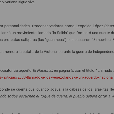
bolivariana sigue viva.
 por personalidades ultraconservadoras como Leopoldo López (deten
lanzó un movimiento llamado “la Salida” que fomentó una suerte de “
as protestas callejeras (las “guarimbas”) que causaron 43 muertos, 
conmemora la batalla de la Victoria, durante la guerra de Independen
o opositor caraqueño
El Nacional
, en página 5, con el título: “Llamad
/8-noticias/2330-llamado-a-los-venezolanos-a-un-acuerdo-nacional-
donde se cuenta que, cuando Josué, a la cabeza de los israelitas, ll
ndo todos escuchen el toque de guerra, el pueblo deberá gritar a 