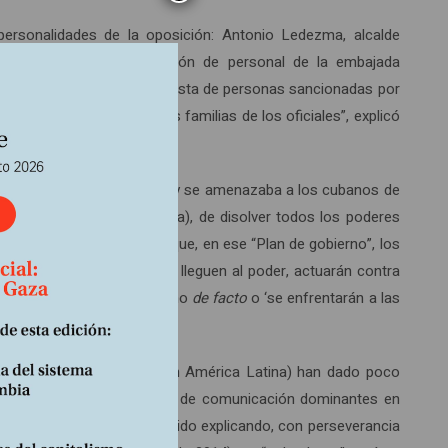
personalidades de la oposición: Antonio Ledezma, alcalde
r pruebas de la participación de personal de la embajada
de su esposo estaba en la lista de personas sancionadas por
cando crear zozobra en las familias de los oficiales”, explicó
minaban los poderes públicos y se amenazaba a los cubanos de
Venezuela Sociedad Anónima), de disolver todos los poderes
uía”. El Presidente añadió que, en ese “Plan de gobierno”, los
, anunciando que, cuando lleguen al poder, actuarán contra
as oficinas del nuevo gobierno
de facto
o ‘se enfrentarán a las
internacionales (incluso en América Latina) han dado poco
tegia de los grandes medios de comunicación dominantes en
idente Nicolás Maduro ha seguido explicando, con perseverancia