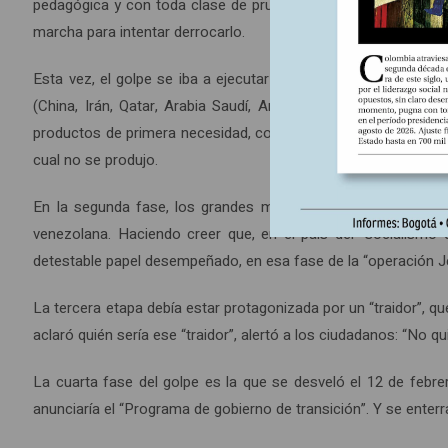
pedagógica y con toda clase de pruebas, cómo, desde el falle
marcha para intentar derrocarlo.
Esta vez, el golpe se iba a ejecutar en cuatro fases (6). La 
(China, Irán, Qatar, Arabia Saudí, Argelia y Rusia). Esta 
productos de primera necesidad, con el fin de crear escasez y
cual no se produjo.
En la segunda fase, los grandes medios de comunicación inter
venezolana. Haciendo creer que, en el país del “socialismo d
detestable papel desempeñado, en esa fase de la “operación Je
La tercera etapa debía estar protagonizada por un “traidor”, q
aclaró quién sería ese “traidor”, alertó a los ciudadanos: “No q
La cuarta fase del golpe es la que se desveló el 12 de febrero
anunciaría el “Programa de gobierno de transición”. Y se enterr