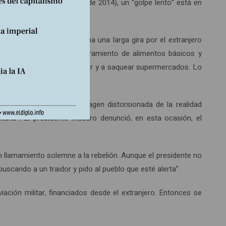
lección (el 14 de abril de 2014), un “golpe lento” está en
residente Maduro realizaba una larga gira por el extranjero
pulsaron campañas de acaparamiento de alimentos básicos y
eran a las calles a protestar y a saquear supermercados. Lo
rtículos que daban una imagen distorsionada de la realidad
taria”
.
El presidente Maduro denunció, en esta ocasión, el
un llamamiento solemne a la rebelión. Aunque el presidente no
buscando a un traidor y pido al pueblo que esté alerta”.
iación militar, financiados desde el extranjero. Entonces se