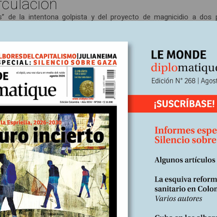
rculación
s” de la intentona golpista y del proyecto de magnicidio a dos 
o), y Julio Borges, diputado opositor. También afirmaron tene
s esposas de los generales venezolanos y les decía que el nombre 
ara ingresar en territorio estadounidense había sido invalidado. Bus
el “plan de gobierno” redactado por los golpistas, en el que se eli
 “También hablan –dijo Maduro– de privatizar Pdvsa (Petróleos de 
r el sistema de cambio y de regalar los dólares otra vez a la oligarq
os colectivos’ –que nosotros sabemos que es el pueblo venezolano–
nes en Venezuela, les dan veinticuatro horas para presentarse ante l
s máximas autoridades venezolanas, los medios de comunicación 
 ‘incredulidad’ forma parte –desde hace quince años– de la estra
s autoridades bolivarianas. Indiferente a esa hostil actitud, el pres