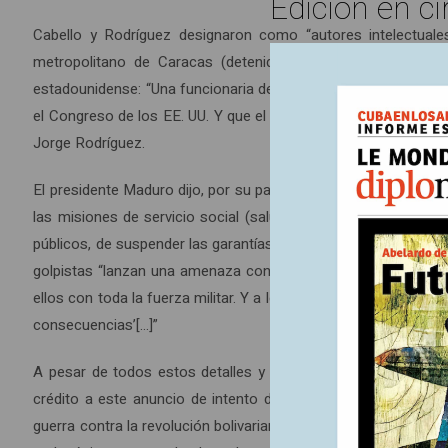
Edición en ci
Cabello y Rodríguez designaron como “autores intelectuale
metropolitano de Caracas (detenido el pasado 19 de febrer
estadounidense: “Una funcionaria de la embajada llamaba a la
el Congreso de los EE. UU. Y que el visado de toda su familia p
Jorge Rodríguez.
El presidente Maduro dijo, por su parte, tener en su posesión 
las misiones de servicio social (salud, educación, deporte).
públicos, de suspender las garantías democráticas, de liberaliza
golpistas “lanzan una amenaza contra lo que ellos llaman ‘l
ellos con toda la fuerza militar. Y a los cubanos de las misio
consecuencias’[…]”
A pesar de todos estos detalles y pruebas aportados por la
crédito a este anuncio de intento de golpe de Estado. Esta
guerra contra la revolución bolivariana, para desacreditar a la