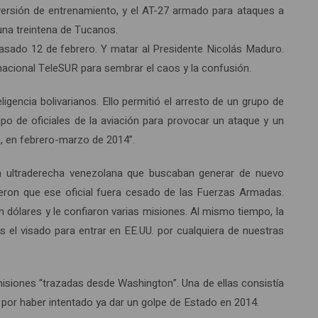
ersión de entrenamiento, y el AT-27 armado para ataques a
una treintena de Tucanos.
pasado 12 de febrero. Y matar al Presidente Nicolás Maduro.
ternacional TeleSUR para sembrar el caos y la confusión.
igencia bolivarianos. Ello permitió el arresto de un grupo de
upo de oficiales de la aviación para provocar un ataque y un
ño, en febrero-marzo de 2014”.
a ultraderecha venezolana que buscaban generar de nuevo
igieron que ese oficial fuera cesado de las Fuerzas Armadas.
dólares y le confiaron varias misiones. Al mismo tiempo, la
nes el visado para entrar en EE.UU. por cualquiera de nuestras
siones “trazadas desde Washington”. Una de ellas consistía
 por haber intentado ya dar un golpe de Estado en 2014.