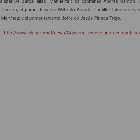
alazar De Zerpa, alias “Manuelita
”
; los capitanes Andrés Ramón 
 Carrero; el primer teniente Wilfredo Amado Castillo Colmenares; e
Martínez; y el primer teniente Jofre de Jesús Pineda Trejo.
4.
http://www.telesurtv.net/news/Gobierno-venezolano-desmantela-