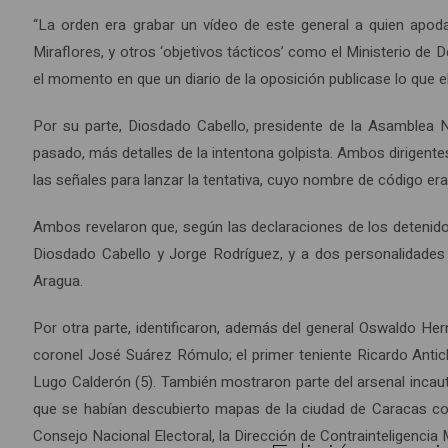
“La orden era grabar un vídeo de este general a quien apod
Miraflores, y otros ‘objetivos tácticos’ como el Ministerio de 
el momento en que un diario de la oposición publicase lo que el
Por su parte, Diosdado Cabello, presidente de la Asamblea Na
pasado, más detalles de la intentona golpista. Ambos dirigente
las señales para lanzar la tentativa, cuyo nombre de código era:
Ambos revelaron que, según las declaraciones de los detenidos,
Diosdado Cabello y Jorge Rodríguez, y a dos personalidades b
Aragua.
Por otra parte, identificaron, además del general Oswaldo Hern
coronel José Suárez Rómulo; el primer teniente Ricardo Anti
Lugo Calderón (5). También mostraron parte del arsenal incau
que se habían descubierto mapas de la ciudad de Caracas con v
Consejo Nacional Electoral, la Dirección de Contrainteligencia M