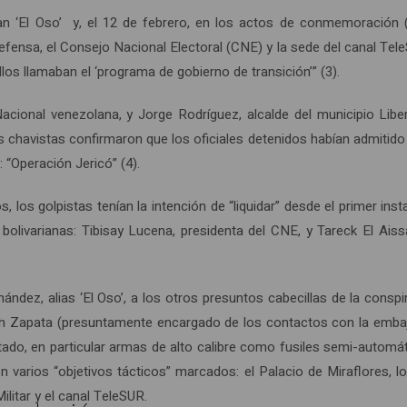
an ‘El Oso’ y, el 12 de febrero, en los actos de conmemoración 
Defensa, el Consejo Nacional Electoral (CNE) y la sede del canal Tel
los llamaban el ‘programa de gobierno de transición’” (3).
cional venezolana, y Jorge Rodríguez, alcalde del municipio Liber
s chavistas confirmaron que los oficiales detenidos habían admitido 
 “Operación Jericó” (4).
 los golpistas tenían la intención de “liquidar” desde el primer in
olivarianas: Tibisay Lucena, presidenta del CNE, y Tareck El Aissa
ández, alias ‘El Oso’, a los otros presuntos cabecillas de la consp
ch Zapata (presuntamente encargado de los contactos con la embaj
tado, en particular armas de alto calibre como fusiles semi-autom
arios “objetivos tácticos” marcados: el Palacio de Miraflores, los 
ilitar y el canal TeleSUR.