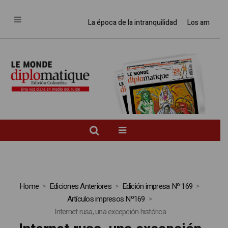
La época de la intranquilidad
Los amos del
Home
Ediciones Anteriores
Edición impresa Nº 169
Artículos impresos Nº169
Internet rusa, una excepción histórica