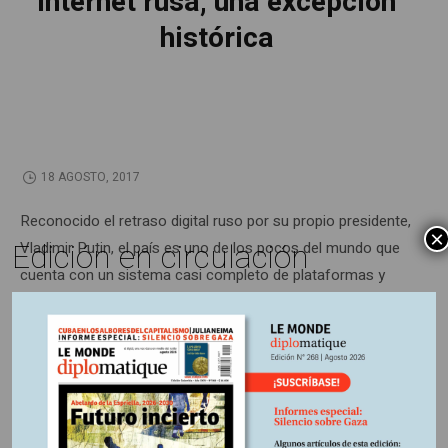
Internet rusa, una excepción
histórica
18 AGOSTO, 2017
Reconocido el retraso digital ruso por su propio presidente,
×
Edición en circulación
Vladimir Putin, el país es uno de los pocos del mundo que
cuenta con un sistema casi completo de plataformas y
servicios digitales independientes de los de Silicon Valley.
Un proyecto que se forjó con esfuerzo detrás de la Cortina
de Hierro.