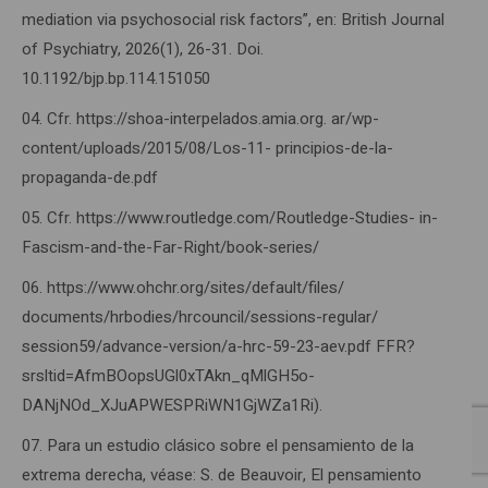
mediation via psychosocial risk factors”, en: British Journal
of Psychiatry, 2026(1), 26-31. Doi.
10.1192/bjp.bp.114.151050
Cfr. https://shoa-interpelados.amia.org. ar/wp-
content/uploads/2015/08/Los-11- principios-de-la-
propaganda-de.pdf
Cfr. https://www.routledge.com/Routledge-Studies- in-
Fascism-and-the-Far-Right/book-series/
https://www.ohchr.org/sites/default/files/
documents/hrbodies/hrcouncil/sessions-regular/
session59/advance-version/a-hrc-59-23-aev.pdf FFR?
srsltid=AfmBOopsUGl0xTAkn_qMlGH5o-
DANjNOd_XJuAPWESPRiWN1GjWZa1Ri).
Para un estudio clásico sobre el pensamiento de la
extrema derecha, véase: S. de Beauvoir, El pensamiento