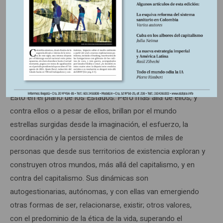
la escala cotidiana. Los razonamientos y evidencias de
Rusia ante los argumentos de la Otan se soportan en
datos históricos. En fin, el hartazgo de varios países
africanos con respecto a Europa Occidental es inocultable;
por ejemplo.
Esto en el plano de los Estados. Pero más allá de ellos, y
contra ellos o a pesar de ellos, brillan por el mundo
estrellas surgidas desde la imaginación, el esfuerzo, la
coordinación y la persistencia de cientos de miles de
personas que desde sus territorios de existencia exploran y
construyen otros mundos, más allá del capitalismo, y en
contra del capitalismo. Sus dinámicas son
autogestionarias, autónomas, y con ellas van emergiendo
otras formas de ser, relacionarse, existir; otros valores,
con el predominio de la ética de la vida, superando el