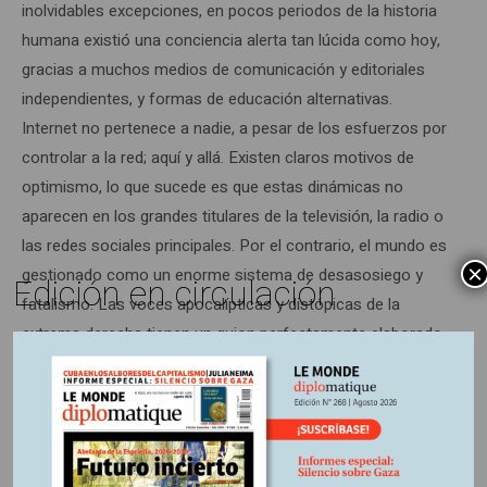
inolvidables excepciones, en pocos periodos de la historia
humana existió una conciencia alerta tan lúcida como hoy,
gracias a muchos medios de comunicación y editoriales
independientes, y formas de educación alternativas.
Internet no pertenece a nadie, a pesar de los esfuerzos por
controlar a la red; aquí y allá. Existen claros motivos de
optimismo, lo que sucede es que estas dinámicas no
aparecen en los grandes titulares de la televisión, la radio o
las redes sociales principales. Por el contrario, el mundo es
×
gestionado como un enorme sistema de desasosiego y
Edición en circulación
fatalismo. Las voces apocalípticas y distópicas de la
extrema derecha tienen un guion perfectamente elaborado
y monolítico (7).
El ascenso y crecimiento de los Brics es un hecho
evidente. El ascenso de la China es inocultable, incluso en