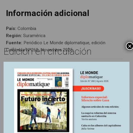
Información adicional
País:
Colombia
Región:
Suramérica
Fuente:
Periódico Le Monde diplomatique, edición
×
Edición en circulación
Colombia Nº260, Noviembre 2025
Otros Artículos
LIBROS RESEÑADOS
SIN CATEGORÍA