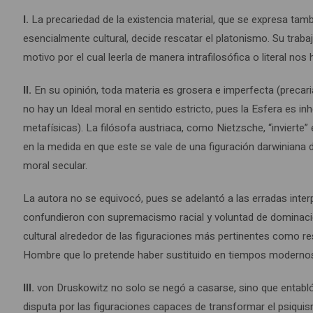
I.
La precariedad de la existencia material, que se expresa tambi
esencialmente cultural, decide rescatar el platonismo. Su trabaj
motivo por el cual leerla de manera intrafilosófica o literal no
II.
En su opinión, toda materia es grosera e imperfecta (precari
no hay un Ideal moral en sentido estricto, pues la Esfera es i
metafísicas). La filósofa austriaca, como Nietzsche, “invierte”
en la medida en que este se vale de una figuración darwinian
moral secular.
La autora no se equivocó, pues se adelantó a las erradas inter
confundieron con supremacismo racial y voluntad de dominaci
cultural alrededor de las figuraciones más pertinentes como re
Hombre que lo pretende haber sustituido en tiempos modernos. S
III.
von Druskowitz no solo se negó a casarse, sino que entabló 
disputa por las figuraciones capaces de transformar el psiquis