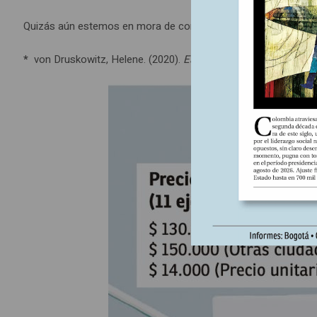
Quizás aún estemos en mora de conducir a los patriarcas nonag
*
von Druskowitz, Helene. (2020).
Escritos sobre feminismo, 