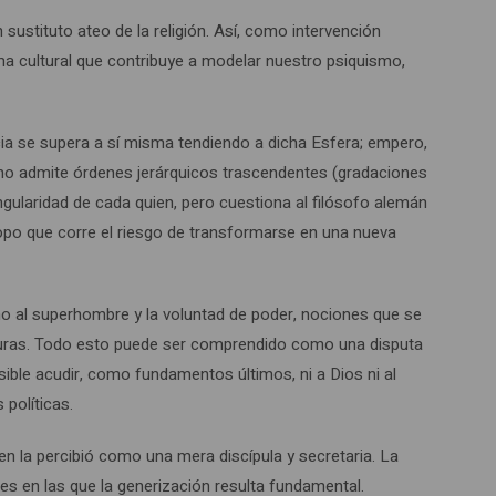
sustituto ateo de la religión. Así, como intervención
rama cultural que contribuye a modelar nuestro psiquismo,
ncia se supera a sí misma tendiendo a dicha Esfera; empero,
 y no admite órdenes jerárquicos trascendentes (gradaciones
ingularidad de cada quien, pero cuestiona al filósofo alemán
ropo que corre el riesgo de transformarse en una nueva
rno al superhombre y la voluntad de poder, nociones que se
guras. Todo esto puede ser comprendido como una disputa
ible acudir, como fundamentos últimos, ni a Dios ni al
 políticas.
en la percibió como una mera discípula y secretaria. La
les en las que la generización resulta fundamental.