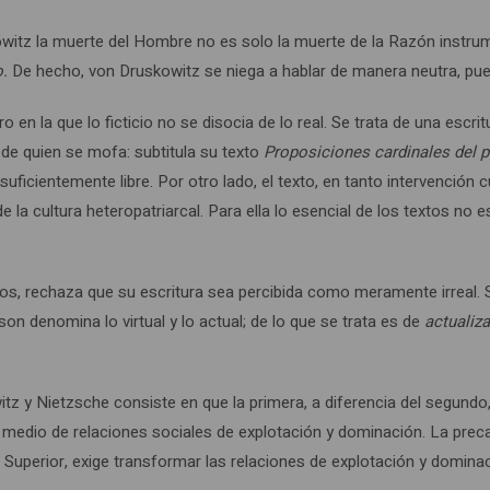
witz la muerte del Hombre no es solo la muerte de la Razón instrum
o.
De hecho, von Druskowitz se niega a hablar de manera neutra, pue
 en la que lo ficticio no se disocia de lo real. Se trata de una escr
de quien se mofa: subtitula su texto
Proposiciones cardinales del
lo suficientemente libre. Por otro lado, el texto, en tanto intervenc
 la cultura heteropatriarcal. Para ella lo esencial de los textos no 
cos, rechaza que su escritura sea percibida como meramente irreal. S
on denomina lo virtual y lo actual; de lo que se trata es de
actualiza
 y Nietzsche consiste en que la primera, a diferencia del segundo, 
en medio de relaciones sociales de explotación y dominación. La pre
a Superior, exige transformar las relaciones de explotación y domina