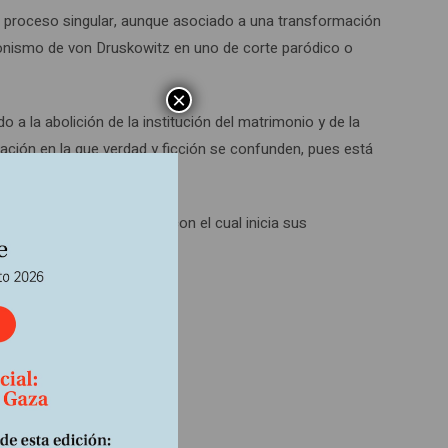
 proceso singular, aunque asociado a una transformación
atonismo de von Druskowitz en uno de corte paródico o
×
a la abolición de la institución del matrimonio y de la
ración en la que verdad y ficción se confunden, pues está
triarcal.
ntre mujeres. El epígrafe con el cual inicia sus