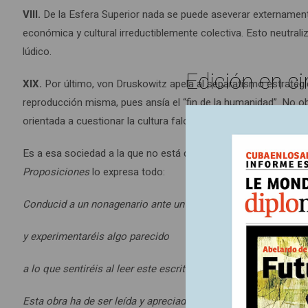
VIII.
De la Esfera Superior nada se puede aseverar externamen
económica y cultural irreductiblemente colectiva. Esto neutral
lúdico.
Edición en ci
XIX.
Por último, von Druskowitz apela al separatismo estratégic
reproducción misma, pues ansía el “fin de la humanidad”. No ob
orientada a cuestionar la cultura falogocéntrica y todas sus in
Es a esa sociedad a la que no está dispuesta a reproducir, por l
Proposiciones
lo expresa todo:
Conducid a un nonagenario ante un tribunal
y experimentaréis algo parecido
a lo que sentiréis al leer este escrito.
Esta obra ha de ser leída y apreciada igual que han de admirar