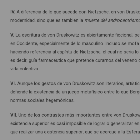
IV.
A diferencia de lo que sucede con Nietzsche, en von Drusko
modernidad, sino que es también la
muerte del androcentrism
V.
La escritura de von Druskowitz es abiertamente ficcional, pero
en Occidente, especialmente de lo masculino. Incluso se mofa 
haciendo referencia al espíritu de Nietzsche, el cual no sería 
es decir, guía farmacéutica que pretende curarnos del veneno de
vida colectiva.
VI.
Aunque los gestos de von Druskowitz son literarios, artísti
defiende la existencia de un juego metafísico entre lo que Bergs
normas sociales hegemónicas.
VII.
Uno de los contrastes más importantes entre von Druskowitz
existencia superior es casi imposible de lograr o generalizar 
que realizar una existencia superior, que se acerque a la Esfer