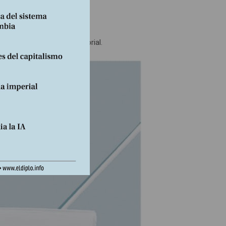
s y glaciares.
rez Cornejo. Taugenit Editorial.