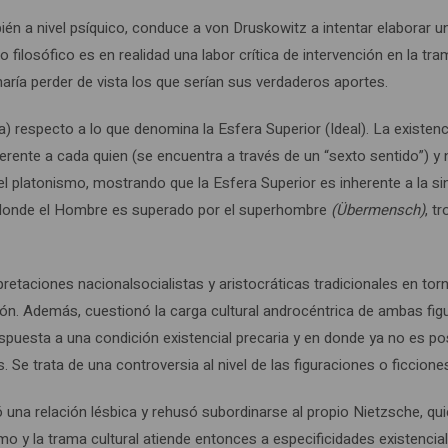
én a nivel psíquico, conduce a von Druskowitz a intentar elaborar un 
o filosófico es en realidad una labor crítica de intervención en la t
s haría perder de vista los que serían sus verdaderos aportes.
a) respecto a lo que denomina la Esfera Superior (Ideal). La existe
nherente a cada quien (se encuentra a través de un “sexto sentido”)
 el platonismo, mostrando que la Esfera Superior es inherente a la s
a donde el Hombre es superado por el superhombre
(Übermensch)
, t
pretaciones nacionalsocialistas y aristocráticas tradicionales en to
ón. Además, cuestionó la carga cultural androcéntrica de ambas fi
spuesta a una condición existencial precaria y en donde ya no es pos
e trata de una controversia al nivel de las figuraciones o ficciones
una relación lésbica y rehusó subordinarse al propio Nietzsche, qui
mo y la trama cultural atiende entonces a especificidades existencia