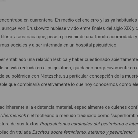
contraba en cuarentena. En medio del encierro y las ya habituales c
 aunque von Druskowitz hubiese vivido entre finales del siglo XIX y
filósofa austriaca que, pese a provenir de una familia acomodada y r
rmas sociales y a ser internada en un hospital psiquiátrico.
ber entablado una relación lésbica y haber cuestionado abiertamente
de su vida recluida en el psiquiátrico, quedando progresivamente en e
de su polémica con Nietzsche, su particular concepción de la muerte
able que combinaría creativamente lo que hoy conocemos como elemen
edad inherente a la existencia material, especialmente de quienes con
Übermensch
nietzscheano a menudo traducido como “superhombre”
ectura de sus textos
Proposiciones cardinales del pesimismo e Intent
pilación titulada
Escritos sobre feminismo, ateísmo y pesimismo*.