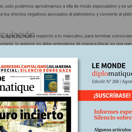
te, solo podemos aproximarnos a ella de modo especulativo y es un
iza los efectos negativos asociados al platonismo y convierte al pl
rculación
o de lo femenino respecto a lo masculino, para terminar convocando 
stante, lo anterior no debe entenderse de manera literal, es una nar
stituciones, a superar no solo al Hombre, sino a la sociedad heteropa
o que prefiere optar por la experimentación creativa con relaciones e
se el valle de Chamonix y el glaciar del Ródano.