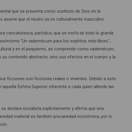
ental que se presenta como sustituto de Dios en la
s asume que el neutro ya es culturalmente masculino.
itura caricaturesca, paródica, que se mofa de todo lo grande
 pesimismo
“Un vademécum para los espíritus
más
libres”,
ión cultural y en el psiquismo, se comprende como vademécum,
es su contenido abstracto, sino sus efectos en el cuerpo y la
us ficciones son ficciones reales o vivientes. Debido a esto
r
aquella Esfera Superior inherente a cada quien allende las
se declara socialista explícitamente y afirma que una
cariedad material es también precariedad económica, por lo
ción.