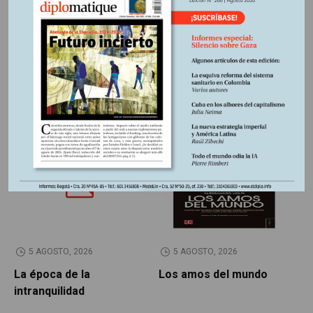
Región:
Suramérica
Fuente:
Periódico Le Monde diplomatique, edición
Colombia Nº259, septiembre 2025
Otros Artículos
LIBROS RESEÑADOS
SIN CATEGORÍA
5 AGOSTO, 2026
5 AGOSTO, 2026
La época de la
Los amos del mundo
P
intranquilidad