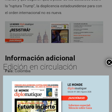
la “ruptura Trump”, la displicencia estadounidense para con
el orden internacional no es nueva.
Información adicional
×
Edición en circulación
País:
Colombia
Región:
Suramérica
Fuente:
Periódico Le Monde diplomatique, edición
Colombia Nº263, Marzo 2026
Otros Artículos