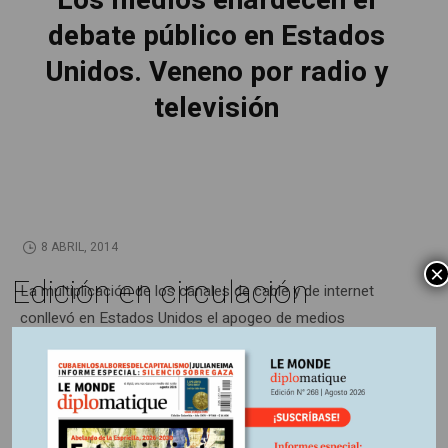
Los medios enardecen el
debate público en Estados
Unidos. Veneno por radio y
televisión
8 ABRIL, 2014
×
Edición en circulación
La multiplicación de los canales de cable y de internet
conllevó en Estados Unidos el apogeo de medios
seudoinformativos totalmente ideologizados –en
particular, ultraconservadores– que utilizan un lenguaje
insultante, maniqueo y exacerbado. ¿Cuál es su efecto
sobre la vida política?