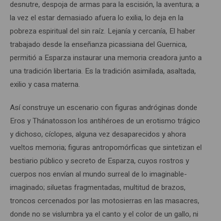
desnutre, despoja de armas para la escisión, la aventura; a
la vez el estar demasiado afuera lo exilia, lo deja en la
pobreza espiritual del sin raíz. Lejanía y cercanía, El haber
trabajado desde la enseñanza picassiana del Guernica,
permitió a Esparza instaurar una memoria creadora junto a
una tradición libertaria. Es la tradición asimilada, asaltada,
exilio y casa materna.
Así construye un escenario con figuras andróginas donde
Eros y Thánatosson los antihéroes de un erotismo trágico
y dichoso, cíclopes, alguna vez desaparecidos y ahora
vueltos memoria; figuras antropomórficas que sintetizan el
bestiario público y secreto de Esparza, cuyos rostros y
cuerpos nos envían al mundo surreal de lo imaginable-
imaginado; siluetas fragmentadas, multitud de brazos,
troncos cercenados por las motosierras en las masacres,
donde no se vislumbra ya el canto y el color de un gallo, ni