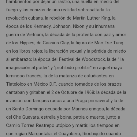
hambrientos por dejar un rastro, una huella en medio del
fuego y las cenizas de una realidad sobresaltada: la
revolución cubana, la rebelión de Martin Luther King, la
época de los Kennedy, Johnson, Nixon y su inhumana
guerra de Vietnam, la década de la protesta con paz y amor
de los Hippies, de Cassius Clay; la figura de Mao Tse Tung
en los libros rojos; la liberación sexual y la pérdida de miedo
al embarazo; la época del Festival de Woodstock, la de ” la
imaginación al poder” y “prohibido prohibir” en aquel mayo
luminoso francés; la de la matanza de estudiantes en
Tlatelolco en México D.F., cuando tomados de los brazos
cantaban y gritaban el 2 de Octubre de 1968; la década de la
invasión con tanques rusos a una Praga primaveral y la de
un Santo Domingo ocupada por Marines gringos; la década
del Che Guevara, estrella y boina, patria o muerte, junto a
Camilo Torres Restrepo utópico y mártir; los tiempos en
que rugían Marquetalia, el Guayabero, Ríochiquito cuando