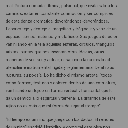
real. Pintura nómada, rítmica, pulsional, que invita salir a los
caminos, estar en constante conmoción y ser cómplices
de esta danza cromática, devorándonos-devorándose.
Esparza teje y desteje el magnífico y trágico ir y venir de un
espacio-tiempo matérico y metafísico. Sus juegos de color
van hilando en la tela aquellas esferas, círculos, triángulos,
aristas, puntas que nos inventan otras lógicas, otras
maneras de ver, ser y actuar, desafiando la racionalidad
utensiliar e instrumental, rígida y reglamentaria. De ahí sus
rupturas, su poesía. Lo ha dicho el mismo artista: “todas
estas formas, texturas y colores dentro de una estructura,
van hilando un tejido en forma vertical y horizontal que le
da un sentido a lo espiritual y terrenal. La dinámica de este
tejido no es más que mi forma de jugar al trompo”.
“El tiempo es un niño que juega con los dados. El reino es
de un niño” escribió Heráclito, y como tal esta obra nos