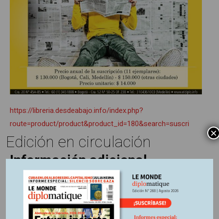
https://libreria.desdeabajo.info/index.php?
route=product/product&product_id=180&search=suscri
×
Edición en circulación
Información adicional
País:
Rusia
Fuente:
Le Monde diplomatique, edición 251 febrero 2024