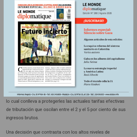
No grabar a los ricos entre los ricos
La decisión del gobierno, consecuente con su carácter, fue
la de no gravar al uno por ciento y al uno por mil más rico
del país, conservándoles la actual tarifa efectiva de
tributación.
En el marco del consenso logrado, se favoreció a cerca de
40 mil personas que pertenecen al uno por ciento y al uno
por mil más rico del país; pues se aprobó no gravar sus
patrimonios, mantenerles los beneficios fiscales actuales,
lo cual conlleva a protegerles las actuales tarifas efectivas
de tributación que oscilan entre el 2 y el 5 por ciento de sus
ingresos brutos.
Una decisión que contrasta con los altos niveles de